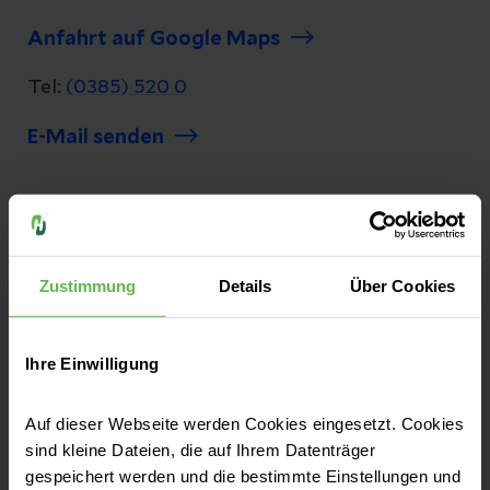
Anfahrt auf Google Maps
Tel:
(0385) 520 0
E-Mail senden
Unsere Qualität
Zustimmung
Details
Über Cookies
"Besser geht immer!", daher ist Qualität bei
uns nicht nur ein Wort, es ist ein Versprechen.
Seit mehr als 25 Jahren messen und
Ihre Einwilligung
optimieren wir unsere Qualität, damit sie
bestmöglich und sicher behandelt werden.
Auf dieser Webseite werden Cookies eingesetzt. Cookies
sind kleine Dateien, die auf Ihrem Datenträger
Zu unseren Qualitätszahlen
gespeichert werden und die bestimmte Einstellungen und