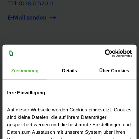
Tel:
(0385) 520 0
E-Mail senden
Unsere Qualität
"Besser geht immer!", daher ist Qualität bei
uns nicht nur ein Wort, es ist ein Versprechen.
Zustimmung
Details
Über Cookies
Seit mehr als 25 Jahren messen und
optimieren wir unsere Qualität, damit sie
Ihre Einwilligung
bestmöglich und sicher behandelt werden.
Zu unseren Qualitätszahlen
Auf dieser Webseite werden Cookies eingesetzt. Cookies
sind kleine Dateien, die auf Ihrem Datenträger
gespeichert werden und die bestimmte Einstellungen und
Daten zum Austausch mit unserem System über Ihren