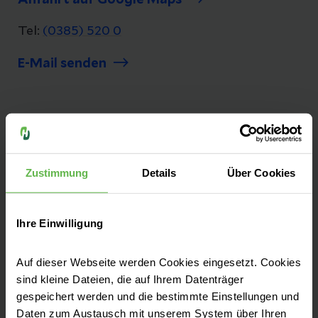
Anfahrt auf Google Maps
Tel:
(0385) 520 0
E-Mail senden
Unsere Qualität
"Besser geht immer!", daher ist Qualität bei
Zustimmung
Details
Über Cookies
uns nicht nur ein Wort, es ist ein Versprechen.
Seit mehr als 25 Jahren messen und
optimieren wir unsere Qualität, damit sie
Ihre Einwilligung
bestmöglich und sicher behandelt werden.
Auf dieser Webseite werden Cookies eingesetzt. Cookies
Zu unseren Qualitätszahlen
sind kleine Dateien, die auf Ihrem Datenträger
gespeichert werden und die bestimmte Einstellungen und
Daten zum Austausch mit unserem System über Ihren