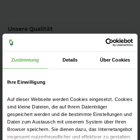
Unsere Qualität
"Besser geht immer!", daher ist Qualität bei
uns nicht nur ein Wort, es ist ein Versprechen.
Seit mehr als 25 Jahren messen und
Zustimmung
Details
Über Cookies
optimieren wir unsere Qualität, damit sie
bestmöglich und sicher behandelt werden.
Ihre Einwilligung
Zu unseren Qualitätszahlen
Auf dieser Webseite werden Cookies eingesetzt. Cookies
sind kleine Dateien, die auf Ihrem Datenträger
gespeichert werden und die bestimmte Einstellungen und
Daten zum Austausch mit unserem System über Ihren
Browser speichern. Sie dienen dazu, das Internetangebot
Fachbereiche
insgesamt nutzerfreundlicher und effektiver zu gestalten.