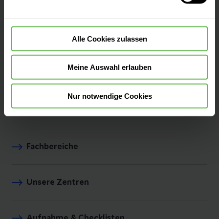
"Besser geht immer!", daher ist Qualität bei
uns nicht nur ein Wort, es ist ein Versprechen.
Seit mehr als 25 Jahren messen und
Alle Cookies zulassen
optimieren wir unsere Qualität, damit sie
bestmöglich und sicher behandelt werden.
Meine Auswahl erlauben
Zu unseren Qualitätszahlen
Nur notwendige Cookies
Fachbereiche
Unsere Zentren
Aufnahme & Checklisten