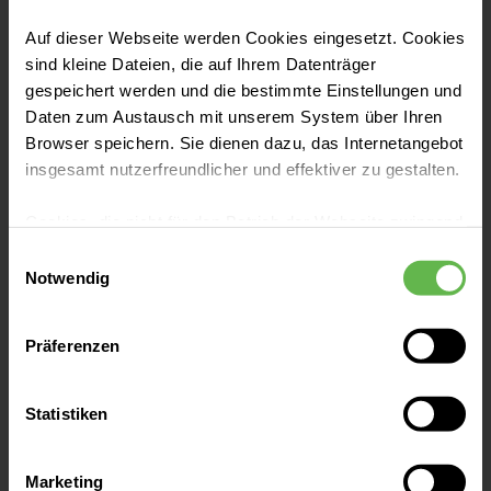
Auf dieser Webseite werden Cookies eingesetzt. Cookies
Helios Kliniken Schwerin
sind kleine Dateien, die auf Ihrem Datenträger
gespeichert werden und die bestimmte Einstellungen und
Daten zum Austausch mit unserem System über Ihren
Kontakt
Browser speichern. Sie dienen dazu, das Internetangebot
Wismarsche Straße 393-397
insgesamt nutzerfreundlicher und effektiver zu gestalten.
19055 Schwerin
Cookies, die nicht für den Betrieb der Webseite zwingend
Anfahrt auf Google Maps
notwendig sind, dürfen nur mit Ihrer Einwilligung
Einwilligungsauswahl
eingesetzt werden.
Notwendig
Tel:
(0385) 520 0
Es steht Ihnen frei, unsere Seite mit nur den notwendigen
Präferenzen
E-Mail senden
Cookies zu benutzen, eine individuelle Auswahl
hinsichtlich der nicht notwendigen Cookies zu treffen
oder durch Auswahl von „Alle Cookies akzeptieren“ in die
Statistiken
Verwendung aller Cookies einzuwilligen. Ihre
Auswahlentscheidung können Sie jederzeit ändern oder
Unsere Qualität
Marketing
widerrufen.