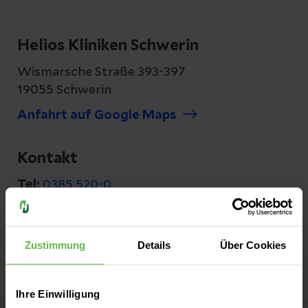
Helios Kliniken Schwerin
Wismarsche Straße 393-397
19055 Schwerin
Anfahrt auf Google Maps
Kontakt
Tel:
0385 520-0
Fax:
0385 520-20 08
E-Mail senden
Zustimmung
Details
Über Cookies
Ihre Einwilligung