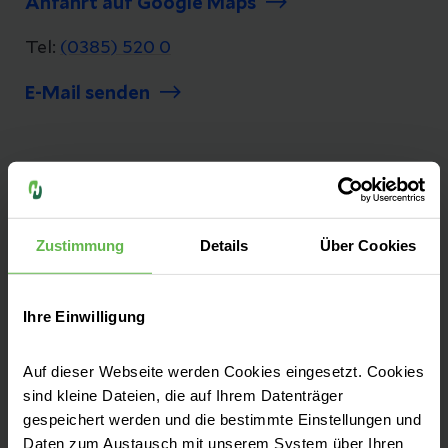
Anfahrt auf Google Maps
Tel:
(0385) 520 0
E-Mail senden
Unsere Qualität
"Besser geht immer!", daher ist Qualität bei
Zustimmung
Details
Über Cookies
uns nicht nur ein Wort, es ist ein Versprechen.
Seit mehr als 25 Jahren messen und
optimieren wir unsere Qualität, damit sie
Ihre Einwilligung
bestmöglich und sicher behandelt werden.
Auf dieser Webseite werden Cookies eingesetzt. Cookies
Zu unseren Qualitätszahlen
sind kleine Dateien, die auf Ihrem Datenträger
gespeichert werden und die bestimmte Einstellungen und
Daten zum Austausch mit unserem System über Ihren