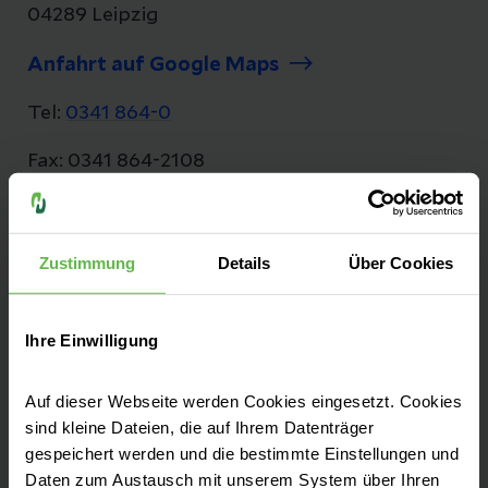
04289 Leipzig
Anfahrt auf Google Maps
Tel:
0341 864-0
Fax: 0341 864-2108
E-Mail senden
Zustimmung
Details
Über Cookies
Das Helios Park-Klinikum verfügt über
Ihre Einwilligung
mehrere Standorte in Leipzig und
Außenstellen in Torgau, Borna und Wurzen.
Auf dieser Webseite werden Cookies eingesetzt. Cookies
Mehr zu den Standorten finden Sie in unserer
sind kleine Dateien, die auf Ihrem Datenträger
Routenbeschreibung.
gespeichert werden und die bestimmte Einstellungen und
Daten zum Austausch mit unserem System über Ihren