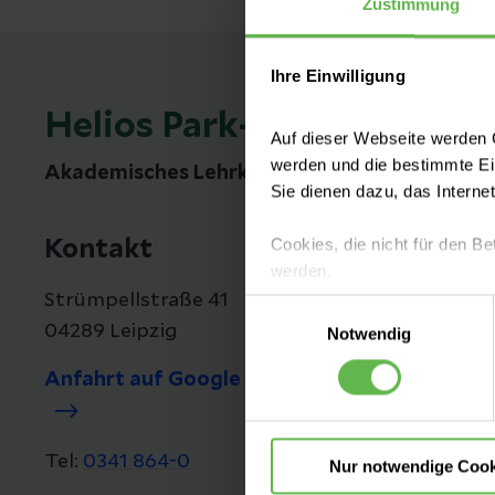
Zustimmung
Ihre Einwilligung
Helios Park-Klinikum Leip
Auf dieser Webseite werden C
werden und die bestimmte E
Akademisches Lehrkrankenhaus der Universit
Sie dienen dazu, das Interne
Cookies, die nicht für den Be
Kontakt
werden.
Strümpellstraße 41
Einwilligungsauswahl
Es steht Ihnen frei, unsere S
04289 Leipzig
Notwendig
nicht notwendigen Cookies zu
einzuwilligen. Ihre Auswahle
Anfahrt auf Google Maps
Tel:
0341 864-0
Nur notwendige Cook