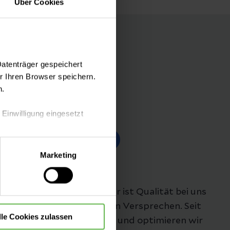
Über Cookies
Datenträger gespeichert
 Ihren Browser speichern.
n.
 Einwilligung eingesetzt
Folgen Sie uns
lle Auswahl hinsichtlich der
Marketing
die Verwendung aller Cookies
Unsere Qualität
"Besser geht immer!", daher ist Qualität bei uns
nicht nur ein Wort, es ist ein Versprechen. Seit
lle Cookies zulassen
mehr als 25 Jahren messen und optimieren wir