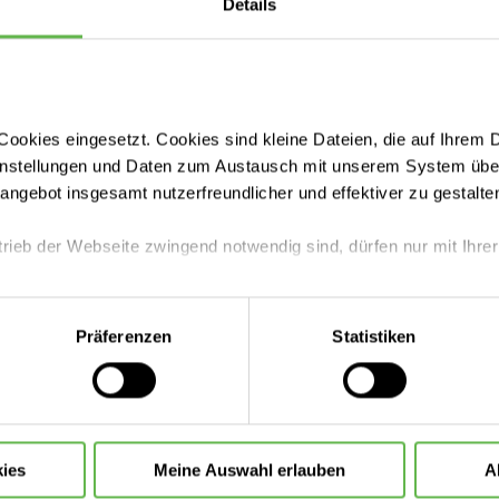
Details
zig
ookies eingesetzt. Cookies sind kleine Dateien, die auf Ihrem 
instellungen und Daten zum Austausch mit unserem System über
ät Leipzig
tangebot insgesamt nutzerfreundlicher und effektiver zu gestalte
trieb der Webseite zwingend notwendig sind, dürfen nur mit Ihrer
Leistungen finden
eite mit nur den notwendigen Cookies zu benutzen, eine individue
Besucherinformationen
Präferenzen
Statistiken
 treffen oder durch Auswahl von „Alle Cookies akzeptieren“ in 
ntscheidung können Sie jederzeit ändern oder widerrufen.
Anfahrt & Parken
ies
Meine Auswahl erlauben
A
Bei uns arbeiten