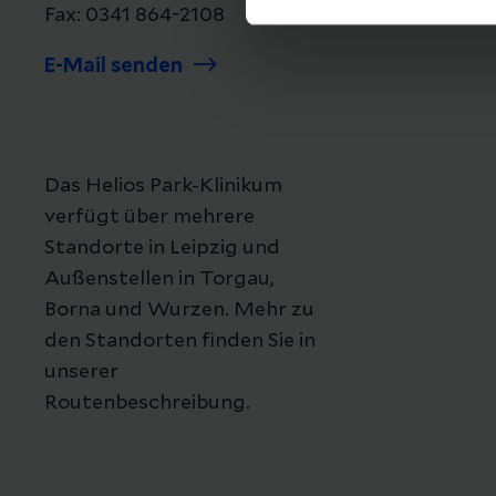
Fax: 0341 864-2108
E-Mail senden
Das Helios Park-Klinikum
verfügt über mehrere
Standorte in Leipzig und
Außenstellen in Torgau,
Borna und Wurzen. Mehr zu
den Standorten finden Sie in
unserer
Routenbeschreibung.