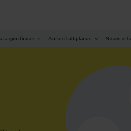
istungen finden
Aufenthalt planen
Neues erf