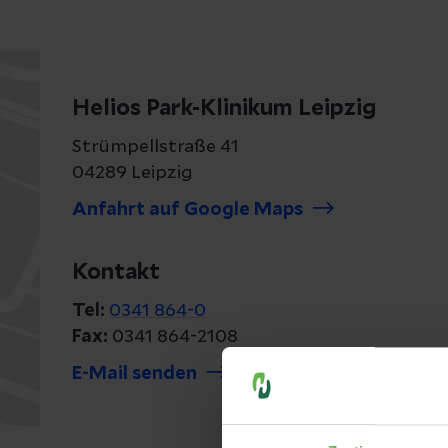
Helios Park-Klinikum Leipzig
Strümpellstraße 41
04289 Leipzig
Anfahrt auf Google Maps
Kontakt
Tel:
0341 864-0
Fax:
0341 864-2108
E-Mail senden