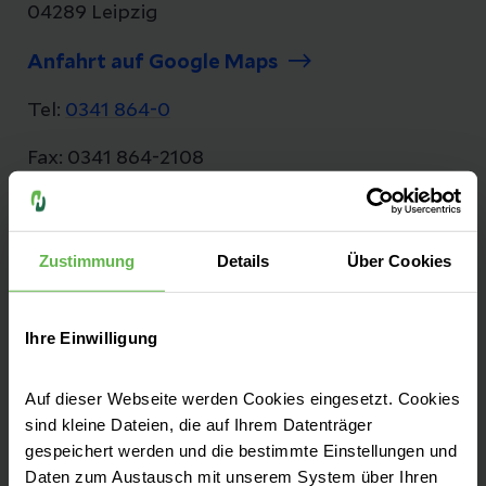
04289 Leipzig
Anfahrt auf Google Maps
Tel:
0341 864-0
Fax: 0341 864-2108
E-Mail senden
Zustimmung
Details
Über Cookies
Das Helios Park-Klinikum verfügt über
Ihre Einwilligung
mehrere Standorte in Leipzig und
Außenstellen in Torgau, Borna und Wurzen.
Auf dieser Webseite werden Cookies eingesetzt. Cookies
Mehr zu den Standorten finden Sie in unserer
sind kleine Dateien, die auf Ihrem Datenträger
Routenbeschreibung.
gespeichert werden und die bestimmte Einstellungen und
Daten zum Austausch mit unserem System über Ihren