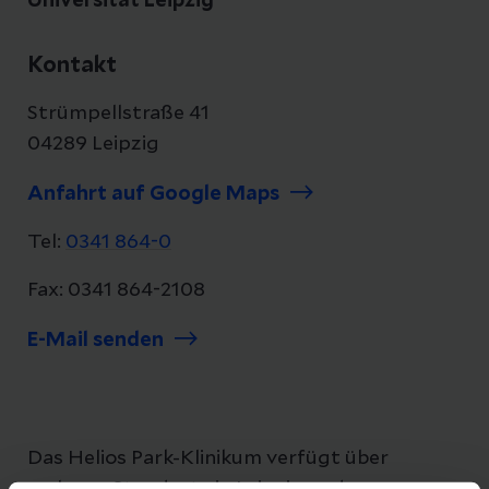
Universität Leipzig
Kontakt
Strümpellstraße 41
04289 Leipzig
Anfahrt auf Google Maps
Tel:
0341 864-0
Fax: 0341 864-2108
E-Mail senden
Das Helios Park-Klinikum verfügt über