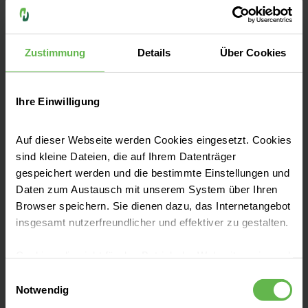
mehrere Standorte in Leipzig und
Außenstellen in Torgau, Borna und Wurzen.
Mehr zu den Standorten finden Sie in unserer
Zustimmung
Details
Über Cookies
Routenbeschreibung.
Ihre Einwilligung
Auf dieser Webseite werden Cookies eingesetzt. Cookies
Leistungen finden
sind kleine Dateien, die auf Ihrem Datenträger
gespeichert werden und die bestimmte Einstellungen und
Daten zum Austausch mit unserem System über Ihren
Besucherinformationen
Browser speichern. Sie dienen dazu, das Internetangebot
insgesamt nutzerfreundlicher und effektiver zu gestalten.
Anfahrt & Parken
Cookies, die nicht für den Betrieb der Webseite zwingend
notwendig sind, dürfen nur mit Ihrer Einwilligung
Einwilligungsauswahl
eingesetzt werden.
Notwendig
Bei uns arbeiten