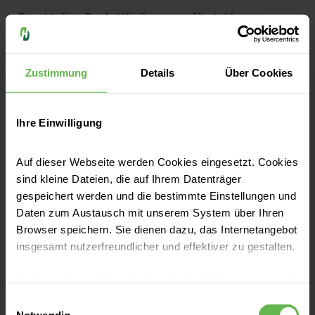
Das Helios Park-Klinikum verfügt über
mehrere Standorte in Leipzig und
Außenstellen in Torgau, Borna und Wurzen.
Zustimmung
Details
Über Cookies
Mehr zu den Standorten finden Sie in unserer
Routenbeschreibung.
Ihre Einwilligung
Auf dieser Webseite werden Cookies eingesetzt. Cookies
sind kleine Dateien, die auf Ihrem Datenträger
Leistungen finden
gespeichert werden und die bestimmte Einstellungen und
Daten zum Austausch mit unserem System über Ihren
Browser speichern. Sie dienen dazu, das Internetangebot
Besucherinformationen
insgesamt nutzerfreundlicher und effektiver zu gestalten.
Cookies, die nicht für den Betrieb der Webseite zwingend
notwendig sind, dürfen nur mit Ihrer Einwilligung
Anfahrt & Parken
Einwilligungsauswahl
eingesetzt werden.