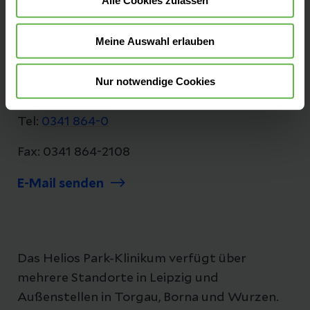
Alle Cookies zulassen
Kontakt
Strümpellstraße 41
Meine Auswahl erlauben
04289 Leipzig
Nur notwendige Cookies
Anfahrt auf Google Maps
Tel:
0341 864-0
Fax: 0341 864-2108
E-Mail senden
Das Helios Park-Klinikum verfügt über
mehrere Standorte in Leipzig und
Außenstellen in Torgau, Borna und Wurzen.