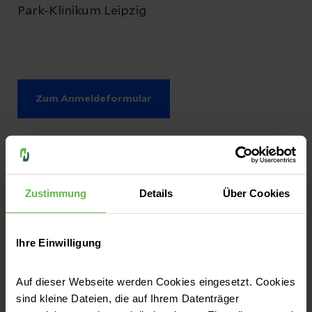
Park-Klinikum Leipzig
Zum Anmeldeformular
Sie haben eine Frage zum Thema?
Zustimmung
Details
Über Cookies
Sie haben Fragen zu diesem Thema oder
möchten mehr über das Unternehmen Helios
erfahren? Dann nehmen Sie Kontakt mit uns
Ihre Einwilligung
auf!
Auf dieser Webseite werden Cookies eingesetzt. Cookies
sind kleine Dateien, die auf Ihrem Datenträger