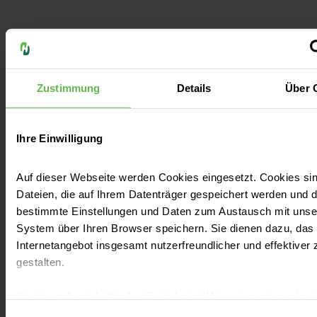
Das Helios Park-Klinikum verfügt über
mehrere Standorte in Leipzig und
Zustimmung
Details
Über 
Außenstellen in Torgau, Borna und Wurzen.
Mehr zu den Standorten finden Sie in unserer
Ihre Einwilligung
Routenbeschreibung.
Auf dieser Webseite werden Cookies eingesetzt. Cookies sin
Dateien, die auf Ihrem Datenträger gespeichert werden und d
bestimmte Einstellungen und Daten zum Austausch mit uns
System über Ihren Browser speichern. Sie dienen dazu, das
Leistungen finden
Internetangebot insgesamt nutzerfreundlicher und effektiver 
gestalten.
Besucherinformationen
Cookies, die nicht für den Betrieb der Webseite zwingend no
sind, dürfen nur mit Ihrer Einwilligung eingesetzt werden.