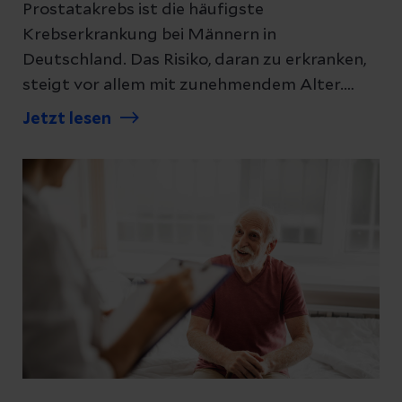
Prostatakrebs ist die häufigste
Krebserkrankung bei Männern in
Deutschland. Das Risiko, daran zu erkranken,
steigt vor allem mit zunehmendem Alter.
Gleichzeitig gilt: Nicht jeder Mann mit
Jetzt lesen
Risikofaktor erkrankt – und viele
Prostatatumoren wachsen langsam. Wir
erklären, welche Ursachen und Risikofaktoren
heute bekannt und wie sie einzuordnen sind.