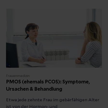
Abschicken
gibt, erklärt unsere Expertin.
Abbrechen
Frauenmedizin
PMOS (ehemals PCOS): Symptome,
Ursachen & Behandlung
Etwa jede zehnte Frau im gebärfähigen Alter
ist von der Hormon- und