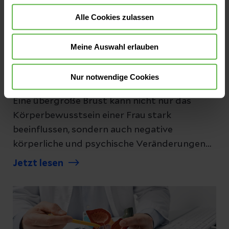
Alle Cookies zulassen
Meine Auswahl erlauben
Frauenmedizin
Nur notwendige Cookies
Wie läuft eine Brustverkleinerung ab?
Eine übergroße Brust kann nicht nur das
Körperbewusstsein einer Frau stark
beeinflussen, sondern auch negative
körperliche und psychische Veränderungen
verursachen. Lesen Sie hier, in welchen Fällen
Jetzt lesen
eine Brustverkleinerung infrage kommt und
wie ein solcher Eingriff abläuft.