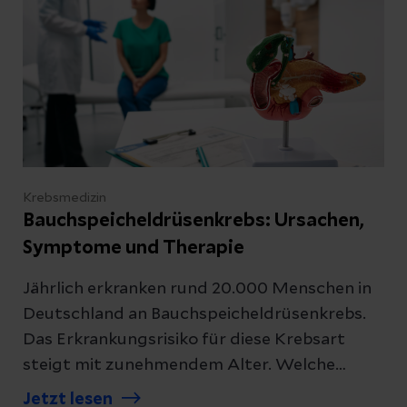
Besuchen Sie unser
Patientenportal
.
Schreiben Sie uns
Krebsmedizin
Bauchspeicheldrüsenkrebs: Ursachen,
Symptome und Therapie
Kontakt
Jährlich erkranken rund 20.000 Menschen in
Deutschland an Bauchspeicheldrüsenkrebs.
Das Erkrankungsrisiko für diese Krebsart
Datenschutzerklärung
zur Kenntnis genommen
steigt mit zunehmendem Alter. Welche
Anzeichen und Behandlungsmöglichkeiten es
Jetzt lesen