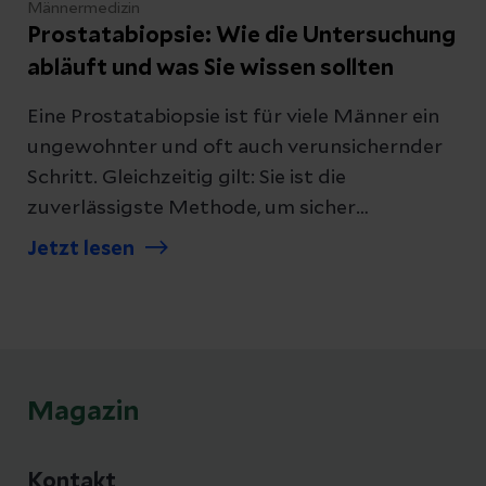
Männermedizin
Prostatabiopsie: Wie die Untersuchung
abläuft und was Sie wissen sollten
Eine Prostatabiopsie ist für viele Männer ein
ungewohnter und oft auch verunsichernder
Schritt. Gleichzeitig gilt: Sie ist die
zuverlässigste Methode, um sicher
festzustellen, ob Prostatakrebs vorliegt. Wir
Jetzt lesen
erklären, wie eine Prostatabiopsie abläuft,
welche Verfahren es gibt und was Sie vor und
nach dem Eingriff beachten sollten.
Magazin
Kontakt