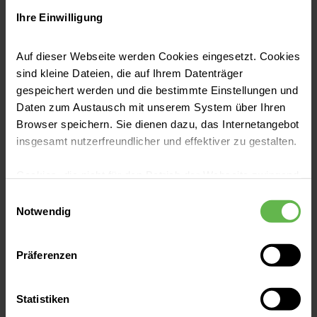
Deutschland an Bauchspeicheldrüsenkrebs.
Datenschutzerklärung
zur Kenntnis genommen
Ihre Einwilligung
Das Erkrankungsrisiko für diese Krebsart
steigt mit zunehmendem Alter. Welche
Auf dieser Webseite werden Cookies eingesetzt. Cookies
Abschicken
sind kleine Dateien, die auf Ihrem Datenträger
Anzeichen und Behandlungsmöglichkeiten es
Jetzt lesen
gespeichert werden und die bestimmte Einstellungen und
gibt, erklärt unsere Expertin.
Daten zum Austausch mit unserem System über Ihren
Abbrechen
Browser speichern. Sie dienen dazu, das Internetangebot
insgesamt nutzerfreundlicher und effektiver zu gestalten.
Cookies, die nicht für den Betrieb der Webseite zwingend
notwendig sind, dürfen nur mit Ihrer Einwilligung
Einwilligungsauswahl
eingesetzt werden.
Notwendig
Es steht Ihnen frei, unsere Seite mit nur den notwendigen
Präferenzen
Cookies zu benutzen, eine individuelle Auswahl
hinsichtlich der nicht notwendigen Cookies zu treffen
oder durch Auswahl von „Alle Cookies akzeptieren“ in die
Statistiken
Verwendung aller Cookies einzuwilligen. Ihre
Verdauung & Stoffwechsel