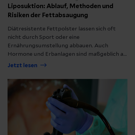
Liposuktion: Ablauf, Methoden und
Risiken der Fettabsaugung
Diätresistente Fettpolster lassen sich oft
nicht durch Sport oder eine
Ernährungsumstellung abbauen. Auch
Hormone und Erbanlagen sind maßgeblich an
der Fettverteilung im Körper beteiligt. Durch
Jetzt lesen
eine Liposuktion können Fettzellen an
bestimmten Stellen des Körpers entfernt
werden. Welche Möglichkeiten es gibt und
was nach der Operation wichtig ist, haben wir
in diesem Beitrag zusammengefasst.