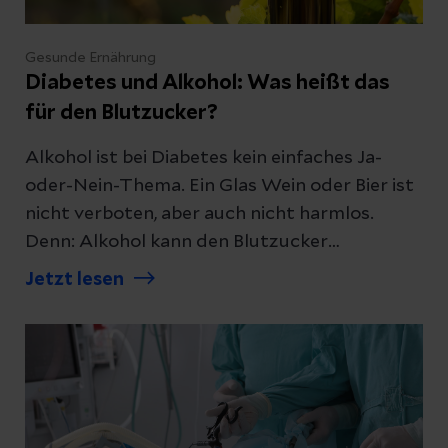
Gesunde Ernährung
Diabetes und Alkohol: Was heißt das
für den Blutzucker?
Alkohol ist bei Diabetes kein einfaches Ja-
oder-Nein-Thema. Ein Glas Wein oder Bier ist
nicht verboten, aber auch nicht harmlos.
Denn: Alkohol kann den Blutzucker
beeinflussen und Unterzuckerungen
Jetzt lesen
begünstigen – besonders dann, wenn Insulin
oder bestimmte Diabetes-Medikamente
wirken. Was Sie dazu wissen müssen, haben
wir für Sie zusammengefasst.