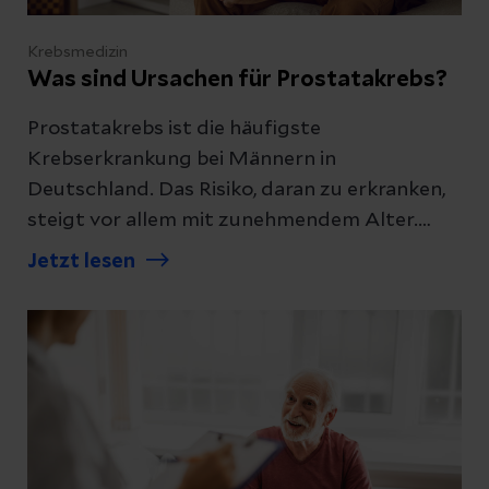
Krebsmedizin
Was sind Ursachen für Prostatakrebs?
Prostatakrebs ist die häufigste
Krebserkrankung bei Männern in
Deutschland. Das Risiko, daran zu erkranken,
steigt vor allem mit zunehmendem Alter.
Gleichzeitig gilt: Nicht jeder Mann mit
Jetzt lesen
Risikofaktor erkrankt – und viele
Prostatatumoren wachsen langsam. Wir
erklären, welche Ursachen und Risikofaktoren
heute bekannt und wie sie einzuordnen sind.