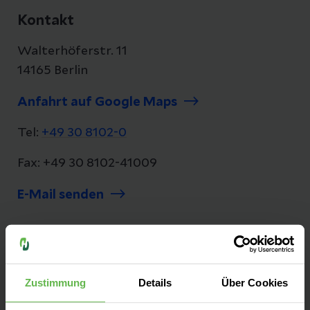
Kontakt
Walterhöferstr. 11
14165 Berlin
Anfahrt auf Google Maps
Tel:
+49 30 8102-0
Fax: +49 30 8102-41009
E-Mail senden
Herausragende Medizin mit Tradition
Zustimmung
Details
Über Cookies
Drei renommierte und deutschlandweit