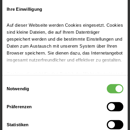
bekannte Fachkliniken, Lungenklinik
Ihre Einwilligung
Heckeshorn, Oskar-Helene-Heim, Behring-
Krankenhaus, vereinen im heutigen Helios
Auf dieser Webseite werden Cookies eingesetzt. Cookies
Klinikum Emil von Behring mit 14
sind kleine Dateien, die auf Ihrem Datenträger
Fachabteilungen, drei Instituten und
gespeichert werden und die bestimmte Einstellungen und
zahlreichen Spezialzentren modernste
Daten zum Austausch mit unserem System über Ihren
medizinische Versorgung für Kinder und
Browser speichern. Sie dienen dazu, das Internetangebot
insgesamt nutzerfreundlicher und effektiver zu gestalten.
Erwachsene
Cookies, die nicht für den Betrieb der Webseite zwingend
notwendig sind, dürfen nur mit Ihrer Einwilligung
Einwilligungsauswahl
eingesetzt werden.
Notwendig
Leistungen finden
Es steht Ihnen frei, unsere Seite mit nur den notwendigen
Präferenzen
Cookies zu benutzen, eine individuelle Auswahl
hinsichtlich der nicht notwendigen Cookies zu treffen
Aufenthalt planen
oder durch Auswahl von „Alle Cookies akzeptieren“ in die
Statistiken
Verwendung aller Cookies einzuwilligen. Ihre