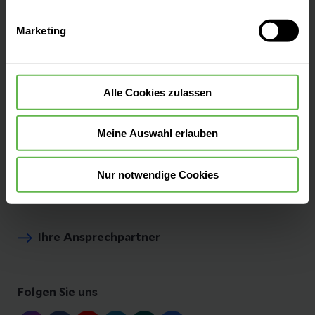
Auswahlentscheidung können Sie jederzeit ändern oder
Marketing
widerrufen.
Pressemitteilungen
Veranstaltungen
Alle Cookies zulassen
Meine Auswahl erlauben
Helios Umwelt
Nur notwendige Cookies
Impressum
Ihre Ansprechpartner
Folgen Sie uns