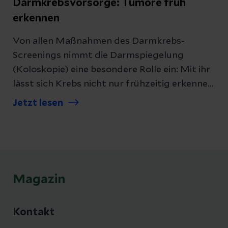
Darmkrebsvorsorge: Tumore früh
erkennen
Von allen Maßnahmen des Darmkrebs-
Screenings nimmt die Darmspiegelung
(Koloskopie) eine besondere Rolle ein: Mit ihr
lässt sich Krebs nicht nur frühzeitig erkennen,
vielmehr kann durch die Entfernung der
Jetzt lesen
gutartigen Vorstufen (Darmpolypen)
verhindert werden, dass er überhaupt erst
entsteht.
Magazin
Kontakt