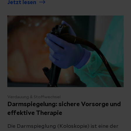
Jetzt lesen
eine Liposuktion können Fettzellen an
bestimmten Stellen des Körpers entfernt
werden. Welche Möglichkeiten es gibt und
was nach der Operation wichtig ist, haben wir
in diesem Beitrag zusammengefasst.
Verdauung & Stoffwechsel
Darmspiegelung: sichere Vorsorge und
effektive Therapie
Die Darmspieglung (Koloskopie) ist eine der