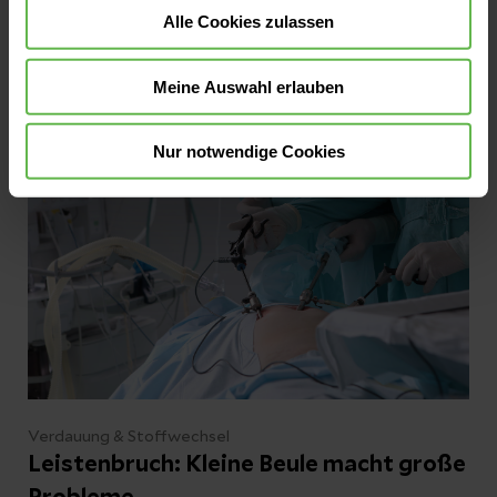
nicht verboten, aber auch nicht harmlos.
Alle Cookies zulassen
Denn: Alkohol kann den Blutzucker
beeinflussen und Unterzuckerungen
Jetzt lesen
Meine Auswahl erlauben
begünstigen – besonders dann, wenn Insulin
oder bestimmte Diabetes-Medikamente
Nur notwendige Cookies
wirken. Was Sie dazu wissen müssen, haben
wir für Sie zusammengefasst.
Verdauung & Stoffwechsel
Leistenbruch: Kleine Beule macht große