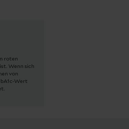
n roten
ist. Wenn sich
nen von
 HbA1c-Wert
t.