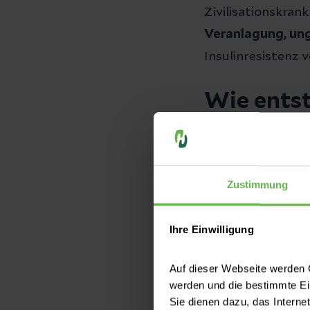
Zivilisationskran
Veranlagung, un
Insulinresistenz 
Wie entst
Rund 95 Prozent d
unter Typ-2-, nu
familiär gehäuft
Zustimmung
zunehmenden
Un
einige seltenere
Ihre Einwilligung
Schwangerschaf
Auf dieser Webseite werden C
werden und die bestimmte E
Symptome
Sie dienen dazu, das Interne