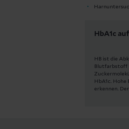
Harnuntersu
HbA1c auf 
HB ist die Ab
Blutfarbstoff
Zuckermolekül
HbA1c. Hohe 
erkennen. Der