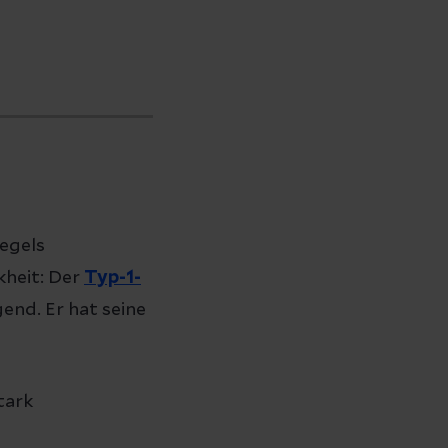
iegels
heit: Der
Typ-1-
end. Er hat seine
tark