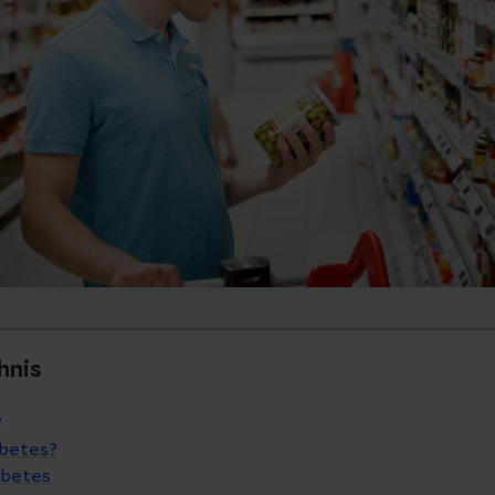
hnis
?
abetes?
abetes