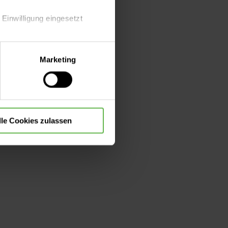
rtes
 Einwilligung eingesetzt
nfälligkeit
.
zu
lle Auswahl hinsichtlich der
Marketing
llem beim
die Verwendung aller Cookies
gt. Der
Typ-2-
Spätschäden
in
lle Cookies zulassen