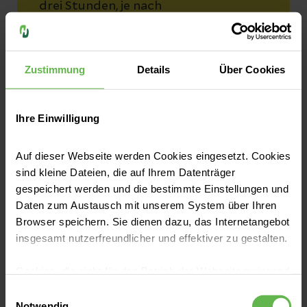
drei Stunden, je nach
Menstruationsstärke, gewechselt
werden. Auch diese gibt es in
unterschiedlichen Längen, Formen
Zustimmung
Details
Über Cookies
und Saugvolumina
. Für junge
Mädchen sind sie meist der erste
Hygieneartikel, der bei der ersten
Ihre Einwilligung
Periode verwendet wird.
Auf dieser Webseite werden Cookies eingesetzt. Cookies
sind kleine Dateien, die auf Ihrem Datenträger
Auch
Softtampons und
gespeichert werden und die bestimmte Einstellungen und
Daten zum Austausch mit unserem System über Ihren
Menstruationsschwämmchen
finden
Browser speichern. Sie dienen dazu, das Internetangebot
sich unter den gängigsten
insgesamt nutzerfreundlicher und effektiver zu gestalten.
Hygieneartikeln. Diese werden wie
Tampons vaginal eingeführt und nach
Cookies, die nicht für den Betrieb der Webseite zwingend
ein paar Stunden wieder entfernt. Sie
notwendig sind, dürfen nur mit Ihrer Einwilligung
Einwilligungsauswahl
können wiederverwendet werden.
eingesetzt werden.
Notwendig