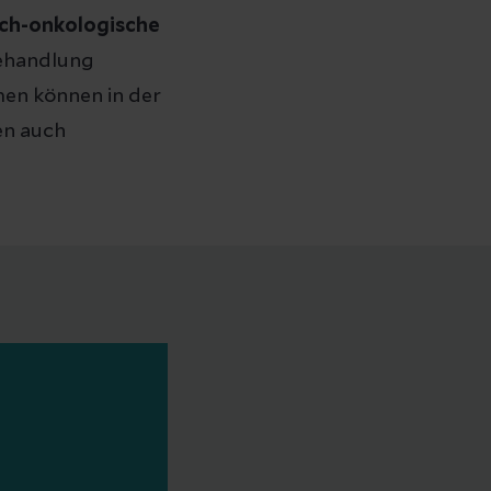
sch-onkologische
Behandlung
en können in der
en auch