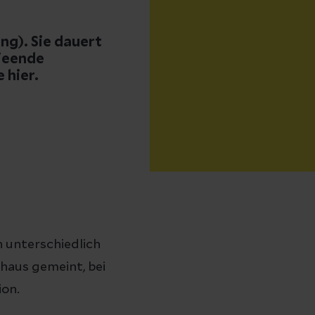
ng). Sie dauert
ieende
 hier.
 unterschiedlich
nhaus gemeint, bei
ion.