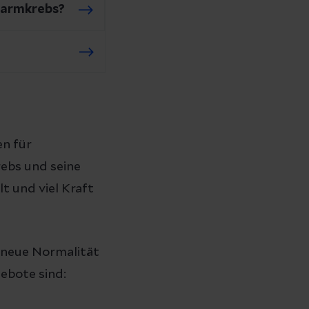
Darmkrebs?
en für
ebs und seine
t und viel Kraft
e neue Normalität
ebote sind: