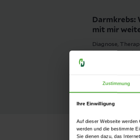
Darmkrebs: W
mit mir weit
Diagnose, Therap
beantworten Ihre
Zustimmung
Zur Behandlu
Ihre Einwilligung
Auf dieser Webseite werden C
werden und die bestimmte E
Sie dienen dazu, das Interne