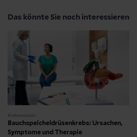
keine Diagnose per E-Mail stellen oder
medizinische Ratschläge geben können.
Das könnte Sie noch interessieren
Möchten Sie einen Termin vereinbaren?
Besuchen Sie unser
Patientenportal
.
Schreiben Sie uns
Krebsmedizin
Kontakt
Bauchspeicheldrüsenkrebs: Ursachen,
Symptome und Therapie