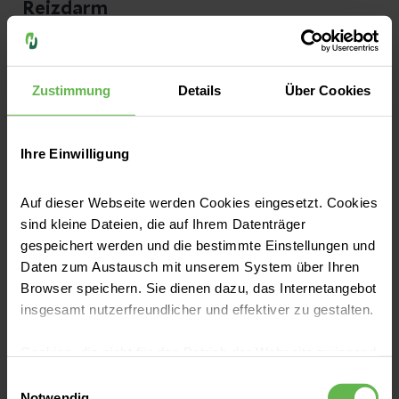
Reizdarm
Von einem Reizdarm sprechen Expertinnen
und Experten, wenn
organische Ursachen
für
Zustimmung
Details
Über Cookies
Beschwerden im Darmtrakt
ausgeschlossen
wurden, die Darmfunktion aber dennoch
Ihre Einwilligung
gestört ist. Kennzeichnend sind mit der
Darmtätigkeit verbundene
Schmerzen
, die
Auf dieser Webseite werden Cookies eingesetzt. Cookies
sich nach der Stuhlentleerung bessern. Diese
sind kleine Dateien, die auf Ihrem Datenträger
gespeichert werden und die bestimmte Einstellungen und
Symptomatik wird auch oft von
Daten zum Austausch mit unserem System über Ihren
schmerzhaften Blähungen
begleitet.
Browser speichern. Sie dienen dazu, das Internetangebot
insgesamt nutzerfreundlicher und effektiver zu gestalten.
Darmverschluss
Cookies, die nicht für den Betrieb der Webseite zwingend
Bei einem Darmverschluss, in Fachkreisen
notwendig sind, dürfen nur mit Ihrer Einwilligung
Einwilligungsauswahl
eingesetzt werden.
Notwendig
auch Ileus genannt, wird die
Darmpassage