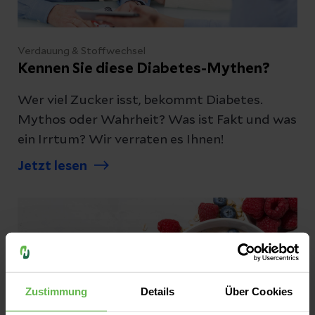
Verdauung & Stoffwechsel
Kennen Sie diese Diabetes-Mythen?
Wer viel Zucker isst, bekommt Diabetes.
Mythos oder Wahrheit? Was ist Fakt und was
ein Irrtum? Wir verraten es Ihnen!
Jetzt lesen
Zustimmung
Details
Über Cookies