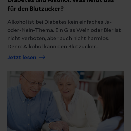
Diabetes und Alkohol: Was heißt das
für den Blutzucker?
Kontakt
Alkohol ist bei Diabetes kein einfaches Ja-
oder-Nein-Thema. Ein Glas Wein oder Bier ist
nicht verboten, aber auch nicht harmlos.
Datenschutzerklärung
zur Kenntnis genommen
Denn: Alkohol kann den Blutzucker
beeinflussen und Unterzuckerungen
Jetzt lesen
Abschicken
begünstigen – besonders dann, wenn Insulin
oder bestimmte Diabetes-Medikamente
wirken. Was Sie dazu wissen müssen, haben
Abbrechen
wir für Sie zusammengefasst.