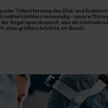
g oder Teilentfernung des Dick- und Enddarms
Krankheitsbildern notwendig – unsere Chirur
n der Regel laparokopisch, also als minimalinv
OP, ohne größere Schnitte am Bauch.