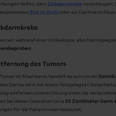
chungen helfen, dem
Dickdarmkrebs
vorzubeugen.
eispielsweise
Blut im Stuhl
oder ein Darmverschluss
ckdarmkrebs
len wir während einer Endoskopie, also Darmspiegel
ewebeproben
.
ntfernung des Tumors
r Tumor im Mastdarm, handelt es sich um ein
Kolonk
 des Darms wird mit einem festgelegten Sicherheit
zeitig entfernen unsere Chirurg:innen die verbunde
en bei dieser Operation circa
30 Zentimeter Darm 
ngen für die Patient:innen bedeutet.