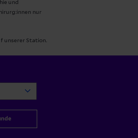
hie und
hirurg:innen nur
f unserer Station.
unde