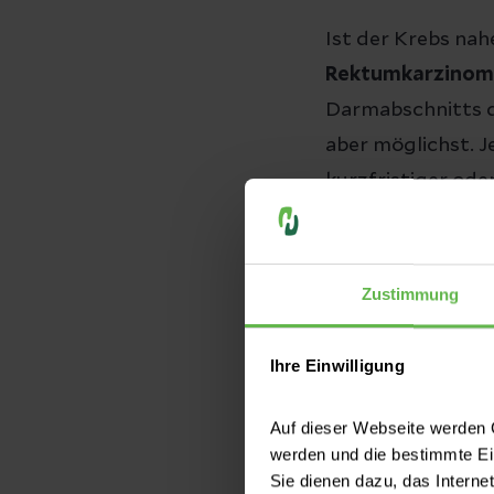
Ist der Krebs na
Rektumkarzinom
Darmabschnitts di
aber möglichst. 
kurzfristiger ode
Nach der Operati
Zustimmung
Wussten Sie,
Ihre Einwilligung
Operationen 
Auf dieser Webseite werden C
erfolgen?
werden und die bestimmte E
Sie dienen dazu, das Interne
Eine (Teil-)E