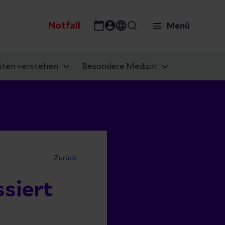
Notfall
Menü
iten verstehen
Besondere Medizin
Zurück
siert