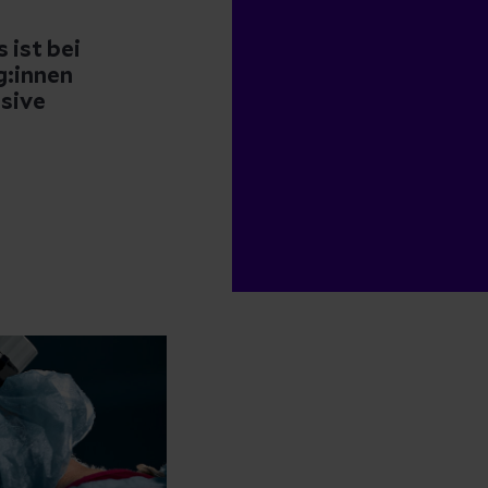
 ist bei
g:innen
asive