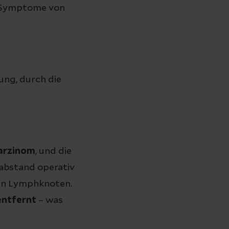
 Symptome von
.
ung, durch die
arzinom
, und die
sabstand operativ
nen Lymphknoten.
entfernt
– was