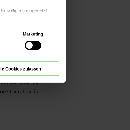
en zählen
 Einwilligung eingesetzt
n der
lle Auswahl hinsichtlich der
Marketing
die Verwendung aller Cookies
ertikel)
. Erst
lle Cookies zulassen
e Entzündung
der auf oder es
ne Operation in