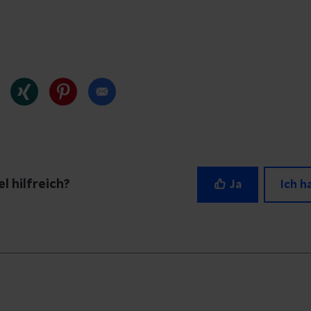
l hilfreich?
Ja
Ich h
agen zu diesem Artikel?
erem Redaktionsteam eine Nachricht und geben Sie 