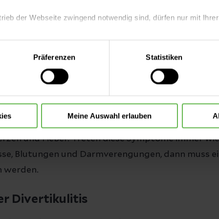
enen Krankheitsbildern notwendig. Zu den häufigst
trieb der Webseite zwingend notwendig sind, dürfen nur mit Ihrer
 und die Divertikulitis (entzündliche Ausstülpunge
imhaut/Divertikel).
eite mit nur den notwendigen Cookies zu benutzen, eine individue
Präferenzen
Statistiken
 treffen oder durch Auswahl von „Alle Cookies akzeptieren“ in 
ntscheidung können Sie jederzeit ändern oder widerrufen.
itis
de Mensch hat
Ausstülpungen in der Darmwand (Div
ies
Meine Auswahl erlauben
A
ntzünden, sprechen wir von einer Divertikulitis. Di
rzen und Fieber. Treten diese Symptome immer wie
se, Blutungen und Darmverengungen, dann muss ei
n werden.
r Divertikulitis