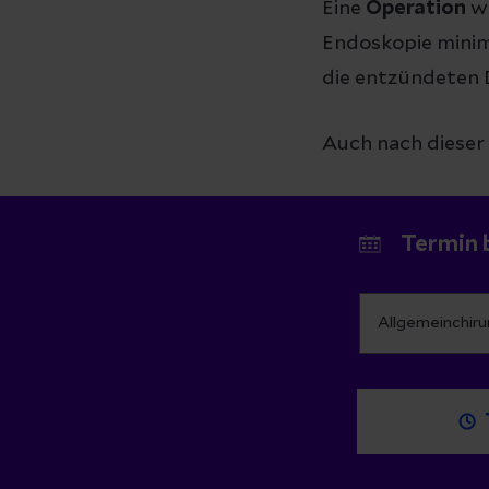
Eine
Operation
wi
Endoskopie minima
die entzündeten D
Auch nach dieser 
Termin 