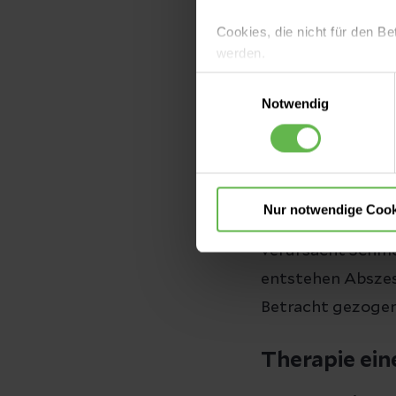
bei verschied
Cookies, die nicht für den Be
Dickdarmkrebs
werden.
Dickdarmschle
Einwilligungsauswahl
Es steht Ihnen frei, unsere S
Notwendig
nicht notwendigen Cookies zu
einzuwilligen. Ihre Auswahle
Divertikul
Fast jeder gesun
Nur notwendige Cook
wenn sich diese e
verursacht Schme
entstehen Abszes
Betracht gezoge
Therapie eine