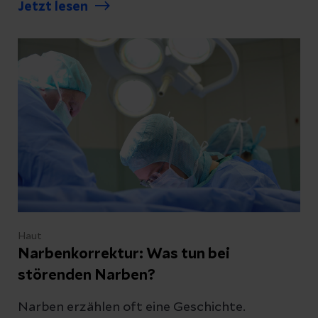
Jetzt lesen
eine Brustverkleinerung infrage kommt und
Abschicken
wie ein solcher Eingriff abläuft.
Abbrechen
Haut
Narbenkorrektur: Was tun bei
störenden Narben?
Narben erzählen oft eine Geschichte.