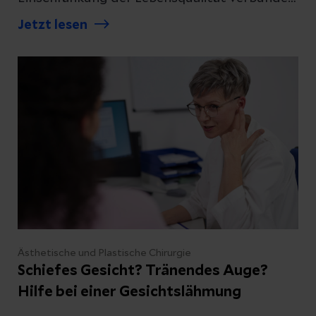
ist. Konservative Therapien bilden die
Jetzt lesen
Grundlage der Behandlung. Reichen diese
Maßnahmen nicht aus, kann eine sogenannte
Liposuktion eine sinnvolle Behandlungsoption
sein. Dabei handelt es sich nicht um einen
kosmetischen Eingriff, sondern um eine
gezielte Therapie zur Reduktion krankhaft
veränderten Fettgewebes.
Ästhetische und Plastische Chirurgie
Schiefes Gesicht? Tränendes Auge?
Hilfe bei einer Gesichtslähmung