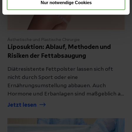
Nur notwendige Cookies
Ästhetische und Plastische Chirurgie
Liposuktion: Ablauf, Methoden und
Risiken der Fettabsaugung
Diätresistente Fettpolster lassen sich oft
nicht durch Sport oder eine
Ernährungsumstellung abbauen. Auch
Hormone und Erbanlagen sind maßgeblich an
der Fettverteilung im Körper beteiligt. Durch
Jetzt lesen
eine Liposuktion können Fettzellen an
bestimmten Stellen des Körpers entfernt
werden. Welche Möglichkeiten es gibt und