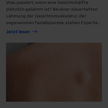
Was passiert, wenn eine Gesichtshälfte
plötzlich gelähmt ist? Bei einer dauerhaften
Lähmung der Gesichtsmuskulatur, der
sogenannten Fazialisparese, stehen Experten
wie Michael Naik, Leitender Oberarzt der
Jetzt lesen
Klinik für Plastische und Ästhetische
Chirurgie am Helios Klinikum Emil von
Behring, bereit.