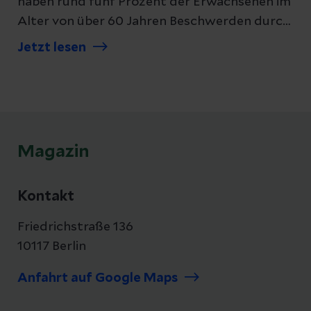
haben rund fünf Prozent der Erwachsenen im
Alter von über 60 Jahren Beschwerden durch
den Verschleiß des Hüftgelenks. Wie es dazu
Jetzt lesen
kommt und wann ein Gelenkersatz nötig ist,
erfahren Sie hier.
Magazin
Kontakt
Friedrichstraße 136
10117 Berlin
Anfahrt auf Google Maps