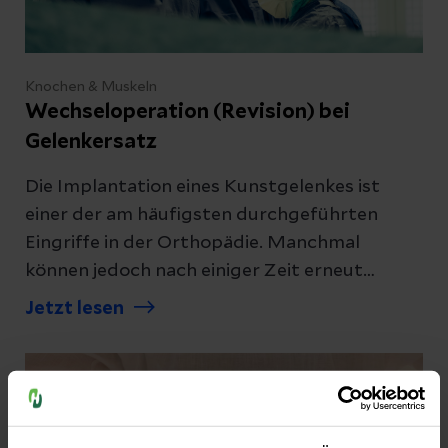
Knochen & Muskeln
Wechseloperation (Revision) bei
Gelenkersatz
Die Implantation eines Kunstgelenkes ist
einer der am häufigsten durchgeführten
Eingriffe in der Orthopädie. Manchmal
können jedoch nach einiger Zeit erneut
Beschwerden auftreten, die einen Wechsel
Jetzt lesen
des Kunstgelenks erforderlich machen.
Erfahren Sie alles Wissenswerte rund um
Revisionsoperationen bei künstlichen
Gelenken.