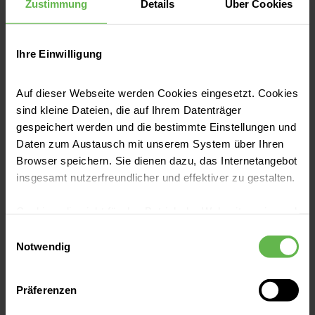
Zustimmung
Details
Über Cookies
Ihre Einwilligung
Auf dieser Webseite werden Cookies eingesetzt. Cookies
sind kleine Dateien, die auf Ihrem Datenträger
gespeichert werden und die bestimmte Einstellungen und
Knochen & Muskeln
Daten zum Austausch mit unserem System über Ihren
Osteochondrose: Unterschätzte
Browser speichern. Sie dienen dazu, das Internetangebot
Ursache für Rückenschmerzen
insgesamt nutzerfreundlicher und effektiver zu gestalten.
Eine Osteochondrose zählt zu den typischen
Cookies, die nicht für den Betrieb der Webseite zwingend
Abnutzungserkrankungen der Wirbelsäule.
notwendig sind, dürfen nur mit Ihrer Einwilligung
Einwilligungsauswahl
Wir erklären Ihnen, wie das Krankheitsbild
eingesetzt werden.
Notwendig
aussieht, wer davon betroffen ist und welche
Es steht Ihnen frei, unsere Seite mit nur den notwendigen
Therapie Schmerzen lindern kann.
Jetzt lesen
Präferenzen
Cookies zu benutzen, eine individuelle Auswahl
hinsichtlich der nicht notwendigen Cookies zu treffen