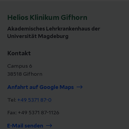
Kinderschminken im Bildungszentrum, die
Teddyklinik, eine Ausstellung des Fuhrparks
Helios Klinikum Gifhorn
der Freiwilligen Feuerwehr Gamsen sowie ein
Aktivprogramm der Jugendfeuerwehr
Akademisches Lehrkrankenhaus der
Gamsen. Als Spezialgäste haben sich das VfL-
Universität Magdeburg
Wolfsburg-Maskotten „Wölfi“ und das
Helios-Maskottchen „Heli“ angekündigt.
Kontakt
Campus 6
38518 Gifhorn
Anfahrt auf Google Maps
Tel:
+49 5371 87-0
Fax: +49 5371 87-1126
E-Mail senden