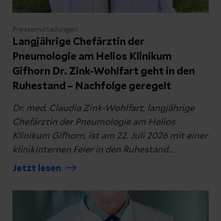
Kontakt
Pressemitteilungen
Langjährige Chefärztin der
Pneumologie am Helios Klinikum
Gifhorn Dr. Zink-Wohlfart geht in den
Datenschutzerklärung
zur Kenntnis genommen
Ruhestand – Nachfolge geregelt
Dr. med. Claudia Zink-Wohlfart, langjährige
Abschicken
Chefärztin der Pneumologie am Helios
Klinikum Gifhorn, ist am 22. Juli 2026 mit einer
klinikinternen Feier in den Ruhestand
Abbrechen
verabschiedet worden. Der bisherige leitende
Jetzt lesen
Oberarzt der Abteilung, Dr. med. Claus-Peter
Harms, übernimmt zum 27. Juli 2026 ihre
Position.