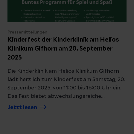
18:00 Uhr, in den Konferenzräumen 1 und 2.
Pressemitteilungen
Kinderfest der Kinderklinik am Helios
Klinikum Gifhorn am 20. September
2025
Die Kinderklinik am Helios Klinikum Gifhorn
lädt herzlich zum Kinderfest am Samstag, 20.
September 2025, von 11:00 bis 16:00 Uhr ein.
Das Fest bietet abwechslungsreiche
Programmpunkte für die ganze Familie: Es
Jetzt lesen
erwartet sie ein nostalgischer Zauberzirkus
mit Karussell, Auftritte von Kinderchören,
Spiel und Spaß wie kunterbuntes