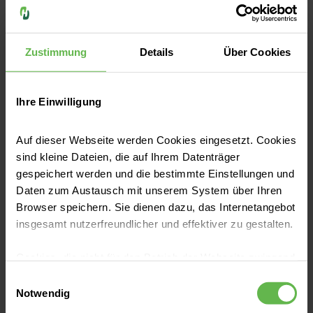
Zustimmung
Details
Über Cookies
Ihre Einwilligung
Pressemitteilungen
Auf dieser Webseite werden Cookies eingesetzt. Cookies
Neujahrsbaby 2026 im Helios Klinikum
sind kleine Dateien, die auf Ihrem Datenträger
Gifhorn: Lio erblickt das Licht der Welt
gespeichert werden und die bestimmte Einstellungen und
Daten zum Austausch mit unserem System über Ihren
Pünktlich zum Jahresbeginn erblickte im
Browser speichern. Sie dienen dazu, das Internetangebot
Helios Klinikum Gifhorn das erste
insgesamt nutzerfreundlicher und effektiver zu gestalten.
Neujahrsbaby des Jahres 2026 das Licht der
Welt: Lio. Der kleine Junge wurde um 9:32 Uhr
Cookies, die nicht für den Betrieb der Webseite zwingend
geboren und brachte mit einem Gewicht von
Jetzt lesen
notwendig sind, dürfen nur mit Ihrer Einwilligung
3.090 Gramm und einer Größe von 50
Einwilligungsauswahl
eingesetzt werden.
Notwendig
Zentimetern den ersten Neubeginn des
Jahres für seine Eltern, Nadja Schnäpel und