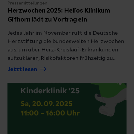
Pressemitteilungen
Herzwochen 2025: Helios Klinikum
Gifhorn lädt zu Vortrag ein
Jedes Jahr im November ruft die Deutsche
Herzstiftung die bundesweiten Herzwochen
aus, um über Herz-Kreislauf-Erkrankungen
aufzuklären, Risikofaktoren frühzeitig zu
erkennen und Betroffenen sowie
Jetzt lesen
Angehörigen Wege der Vorsorge und
Behandlung aufzuzeigen. Das diesjährige
Motto lautet: „Gesunde Gefäße – gesundes
Herz. Den Herzinfarkt vermeiden.“ Im Fokus
stehen Herzrhythmusstörungen und die
koronare Herzkrankheit. Das Helios Klinikum
Gifhorn beteiligt sich mit einem kostenfreien
Vortrag am Mittwoch, 5. November 2025, ab