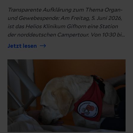
Transparente Aufklärung zum Thema Organ-
und Gewebespende: Am Freitag, 5. Juni 2026,
ist das Helios Klinikum Gifhorn eine Station
der norddeutschen Campertour. Von 10:30 bis
14:00 Uhr lädt das Team im Eingangsbereich
Jetzt lesen
des Klinikums zu einem offenen Dialog ein.
Neben dem klinikeigenen
Transplantationsbeauftragten und Initiatoren
vom Netzwerk der
Transplantationsbeauftragten (Region Nord)
sind Experten der Deutschen Stiftung
Organtransplantation (DSO) sowie der
Deutschen Gesellschaft für
Gewebetransplantation (DGFG) vor Ort, um
fachliche Fragen transparent zu beantworten.