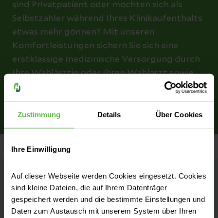
sind Privatpatient oder möchten sich als
Selbstzahler während Ihres Klinikaufenthalts
etwas mehr gönnen? Mit unseren
Komfortleistungen sichern Sie sich eine
erstklassige medizinische Versorgung durch
Ihre Wahlärztin oder Ihren Wahlarzt sowie
eine exklusive Unterbringung mit
besonderem Service..
Zustimmung
Details
Über Cookies
Ihre Einwilligung
Auf dieser Webseite werden Cookies eingesetzt. Cookies
Helios Klinikum Gifhorn
sind kleine Dateien, die auf Ihrem Datenträger
gespeichert werden und die bestimmte Einstellungen und
Akademisches Lehrkrankenhaus der
Daten zum Austausch mit unserem System über Ihren