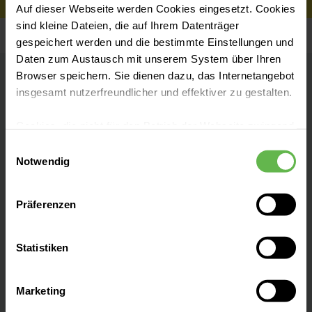
Auf dieser Webseite werden Cookies eingesetzt. Cookies
sind kleine Dateien, die auf Ihrem Datenträger
gespeichert werden und die bestimmte Einstellungen und
Daten zum Austausch mit unserem System über Ihren
Browser speichern. Sie dienen dazu, das Internetangebot
Helios Klinikum Gifhorn
insgesamt nutzerfreundlicher und effektiver zu gestalten.
Akademisches Lehrkrankenhaus der
Cookies, die nicht für den Betrieb der Webseite zwingend
Universität Magdeburg
notwendig sind, dürfen nur mit Ihrer Einwilligung
Einwilligungsauswahl
eingesetzt werden.
Notwendig
Kontakt
Es steht Ihnen frei, unsere Seite mit nur den notwendigen
Präferenzen
Cookies zu benutzen, eine individuelle Auswahl
Campus 6
hinsichtlich der nicht notwendigen Cookies zu treffen
38518 Gifhorn
oder durch Auswahl von „Alle Cookies akzeptieren“ in die
Statistiken
Verwendung aller Cookies einzuwilligen. Ihre
Anfahrt auf Google Maps
Auswahlentscheidung können Sie jederzeit ändern oder
Marketing
Tel:
+49 5371 87-0
widerrufen.