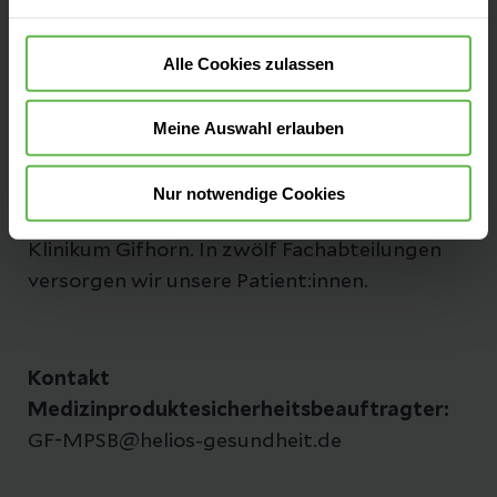
Fax: +49 5371 87-1126
Alle Cookies zulassen
E-Mail senden
Meine Auswahl erlauben
Eingebettet in das grüne Umland und doch
Nur notwendige Cookies
nahe dem Stadtzentrum liegt das Helios
Klinikum Gifhorn. In zwölf Fachabteilungen
versorgen wir unsere Patient:innen.
Kontakt
Medizinproduktesicherheitsbeauftragter:
GF-MPSB@helios-gesundheit.de