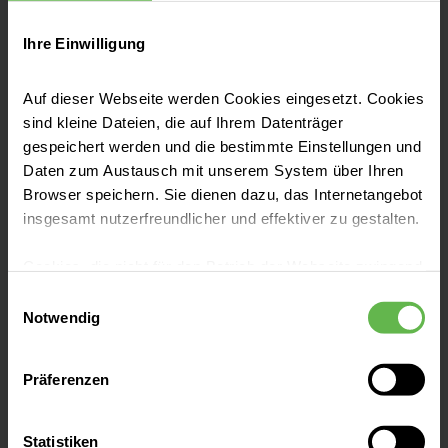
Ihre Einwilligung
Kontakt
Medizinproduktesicherheitsbeauftragter:
Auf dieser Webseite werden Cookies eingesetzt. Cookies
GF-MPSB@helios-gesundheit.de
sind kleine Dateien, die auf Ihrem Datenträger
gespeichert werden und die bestimmte Einstellungen und
Daten zum Austausch mit unserem System über Ihren
Browser speichern. Sie dienen dazu, das Internetangebot
insgesamt nutzerfreundlicher und effektiver zu gestalten.
Fachbereiche
Cookies, die nicht für den Betrieb der Webseite zwingend
notwendig sind, dürfen nur mit Ihrer Einwilligung
Einwilligungsauswahl
eingesetzt werden.
Notwendig
Ihre Ansprechpartner
Es steht Ihnen frei, unsere Seite mit nur den notwendigen
Präferenzen
Cookies zu benutzen, eine individuelle Auswahl
Bei uns arbeiten
hinsichtlich der nicht notwendigen Cookies zu treffen
oder durch Auswahl von „Alle Cookies akzeptieren“ in die
Statistiken