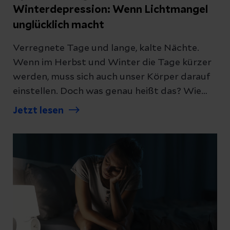
Winterdepression: Wenn Lichtmangel
unglücklich macht
Verregnete Tage und lange, kalte Nächte.
Wenn im Herbst und Winter die Tage kürzer
werden, muss sich auch unser Körper darauf
einstellen. Doch was genau heißt das? Wie
man sich vor einer Winterdepression
Jetzt lesen
schützen kann, erklärt Dr. Alexander
Romanowski, Ärztlicher Direktor und
Chefarzt der Psychiatrie sowie der
Schmerztherapie der Helios Kliniken
Mansfeld-Südharz.