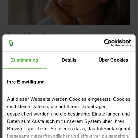
Psyche & Entwicklung
Wenn Angst alles bestimmt: Woran
erkennt man eine Angststörung?
Zustimmung
Details
Über Cookies
Angst gehört zum Leben. Mehr noch: Angst
ist gesund, als evolutionär angelegter Schutz
Ihre Einwilligung
vor Gefahren – im Sinne der Vorsicht, der
Achtung, der angelegten Risikoeinschätzung
Auf dieser Webseite werden Cookies eingesetzt. Cookies
und der Handlungsbereitschaft. Doch
Jetzt lesen
sind kleine Dateien, die auf Ihrem Datenträger
manchmal entstehen Gefühle der Angst,
gespeichert werden und die bestimmte Einstellungen und
Panik oder auch übergroße Sorgen ohne
Daten zum Austausch mit unserem System über Ihren
Anlass. Wir erklären, wann eine Angststörung
Browser speichern. Sie dienen dazu, das Internetangebot
dahintersteckt und wie sie behandelt werden
insgesamt nutzerfreundlicher und effektiver zu gestalten.