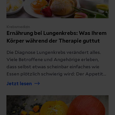
Krebsmedizin
Ernährung bei Lungenkrebs: Was Ihrem
Körper während der Therapie guttut
Die Diagnose Lungenkrebs verändert alles.
Viele Betroffene und Angehörige erleben,
dass selbst etwas scheinbar einfaches wie
Essen plötzlich schwierig wird: Der Appetit
fehlt, alles schmeckt anders oder man ist
Jetzt lesen
schon nach wenigen Bissen erschöpft. Wir
erklären, mit welchen Lebensmitteln Sie Ihren
Körper während der Behandlung
unterstützen können und worauf Sie lieber