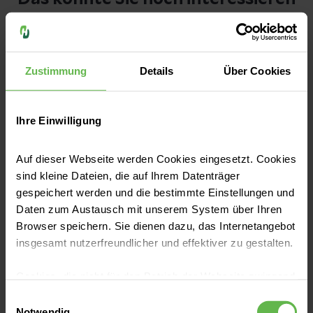
medizinische Ratschläge geben können.
Möchten Sie einen Termin vereinbaren?
Zustimmung
Details
Über Cookies
Besuchen Sie unser
Patientenportal
.
Ihre Einwilligung
Schreiben Sie uns
Auf dieser Webseite werden Cookies eingesetzt. Cookies
sind kleine Dateien, die auf Ihrem Datenträger
gespeichert werden und die bestimmte Einstellungen und
Daten zum Austausch mit unserem System über Ihren
Gesunde Ernährung
Browser speichern. Sie dienen dazu, das Internetangebot
Diabetes und Alkohol: Was heißt das
insgesamt nutzerfreundlicher und effektiver zu gestalten.
für den Blutzucker?
Kontakt
Cookies, die nicht für den Betrieb der Webseite zwingend
notwendig sind, dürfen nur mit Ihrer Einwilligung
Alkohol ist bei Diabetes kein einfaches Ja-
Einwilligungsauswahl
eingesetzt werden.
Notwendig
oder-Nein-Thema. Ein Glas Wein oder Bier ist