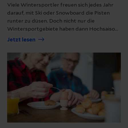
Viele Wintersportler freuen sich jedes Jahr
darauf, mit Ski oder Snowboard die Pisten
runter zu düsen. Doch nicht nur die
Wintersportgebiete haben dann Hochsaison,
auch die Unfallstationen der Krankenhäuser.
Jetzt lesen
Ulrike Hennig, Leitende Physiotherapeutin am
Helios Klinikum Aue, gibt Tipps, wie man
möglichst unfallfrei durch die
Wintersportsaison kommt.