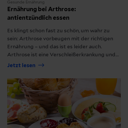
Gesunde Ernährung
Ernährung bei Arthrose:
antientzündlich essen
Es klingt schon fast zu schön, um wahr zu
sein: Arthrose vorbeugen mit der richtigen
Ernährung – und das ist es leider auch.
Arthrose ist eine Verschleißerkrankung und
es gibt keine Diät, die den Knorpel wieder
Jetzt lesen
aufbaut. Dennoch kann eine gesunde,
ausgewogene und antientzündliche
Ernährung andere therapeutische
Maßnahmen sinnvoll ergänzen. Was aber
genau beinhaltet antientzündliche
Ernährung?