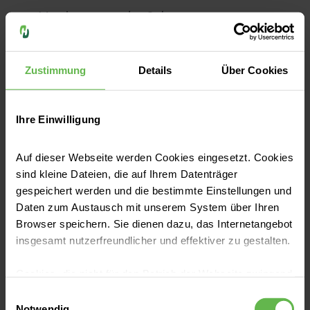
Verringerung der Schmerzen
Fitness, Belastbarkeit, Koordination und
Körperwahrnehmung steigern
Zustimmung
Details
Über Cookies
Vertrauen in die eigene Bewegungs- und
Leistungsfähigkeit aufbauen
Ihre Einwilligung
Bewegungsangst und Schonhaltung
Auf dieser Webseite werden Cookies eingesetzt. Cookies
verringern
sind kleine Dateien, die auf Ihrem Datenträger
positive Schmerzbewältigung und
gespeichert werden und die bestimmte Einstellungen und
Verbesserung der Schmerzerträglichkeit
Daten zum Austausch mit unserem System über Ihren
Browser speichern. Sie dienen dazu, das Internetangebot
Steigerung der Lebensfreude und
insgesamt nutzerfreundlicher und effektiver zu gestalten.
Lebensqualität
Cookies, die nicht für den Betrieb der Webseite zwingend
wenn möglich: Wiederherstellen der
notwendig sind, dürfen nur mit Ihrer Einwilligung
Einwilligungsauswahl
Arbeitsfähigkeit
eingesetzt werden.
Notwendig