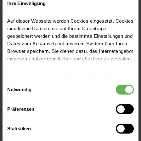
Nasenscheidewand schaffen. Das sollten Sie
Ihre Einwilligung
wissen.
Jetzt lesen
Auf dieser Webseite werden Cookies eingesetzt. Cookies
sind kleine Dateien, die auf Ihrem Datenträger
gespeichert werden und die bestimmte Einstellungen und
Daten zum Austausch mit unserem System über Ihren
Browser speichern. Sie dienen dazu, das Internetangebot
insgesamt nutzerfreundlicher und effektiver zu gestalten.
Cookies, die nicht für den Betrieb der Webseite zwingend
notwendig sind, dürfen nur mit Ihrer Einwilligung
Einwilligungsauswahl
eingesetzt werden.
Notwendig
Es steht Ihnen frei, unsere Seite mit nur den notwendigen
Präferenzen
Cookies zu benutzen, eine individuelle Auswahl
hinsichtlich der nicht notwendigen Cookies zu treffen
oder durch Auswahl von „Alle Cookies akzeptieren“ in die
Statistiken
Nase & Nebenhöhlen
Verwendung aller Cookies einzuwilligen. Ihre
Beim Niesen die Nase zuhalten: sinnvoll