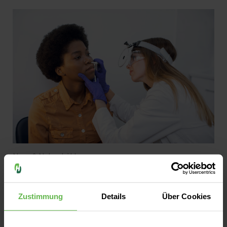
erwartet, lesen Sie hier.
Nase & Nebenhöhlen
Die Nasenscheidewand begradigen
Ist die Nasenatmung eingeschränkt, kann
Zustimmung
Details
Über Cookies
eine schiefe Nasenscheidewand die Ursache
sein. Abhilfe kann das Begradigen der