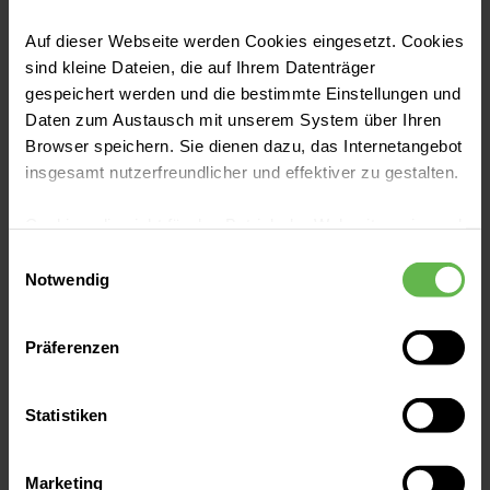
Jetzt lesen
lesen Sie hier.
Auf dieser Webseite werden Cookies eingesetzt. Cookies
sind kleine Dateien, die auf Ihrem Datenträger
gespeichert werden und die bestimmte Einstellungen und
Daten zum Austausch mit unserem System über Ihren
Browser speichern. Sie dienen dazu, das Internetangebot
insgesamt nutzerfreundlicher und effektiver zu gestalten.
Cookies, die nicht für den Betrieb der Webseite zwingend
notwendig sind, dürfen nur mit Ihrer Einwilligung
Einwilligungsauswahl
eingesetzt werden.
Notwendig
Es steht Ihnen frei, unsere Seite mit nur den notwendigen
Präferenzen
Cookies zu benutzen, eine individuelle Auswahl
hinsichtlich der nicht notwendigen Cookies zu treffen
Die Geburt
oder durch Auswahl von „Alle Cookies akzeptieren“ in die
Statistiken
Beckenendlage – mit dem Po voran in
Verwendung aller Cookies einzuwilligen. Ihre
Auswahlentscheidung können Sie jederzeit ändern oder
die Welt
Marketing
widerrufen.