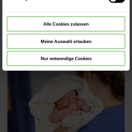
Bei circa fünf Prozent aller Geburten liegt das
Baby am Ende der Schwangerschaft in
Beckenendlage. Die sogenannte Steißlage
Alle Cookies zulassen
führt oft zum Kaiserschnitt, aber unter
bestimmten Voraussetzungen ist auch eine
Meine Auswahl erlauben
Jetzt lesen
natürliche Geburt möglich. Doch wie kommt
es zur Beckenendlage und was sollten
Nur notwendige Cookies
Schwangere wissen? Unsere Expertin klärt
auf.