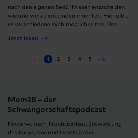
nach den eigenen Bedürfnissen entscheiden,
wie und wo sie entbinden möchten. Hier gibt
es verschiedene Wahlmöglichkeiten. Eine
gute Vorbereitung und Information ist dabei
Jetzt lesen
sehr hilfreich.
1
2
3
4
5
Mom2B – der
Schwangerschaftspodcast
Kinderwunsch, Fruchtbarkeit, Entwicklung
des Babys, Dos und Don'ts in der