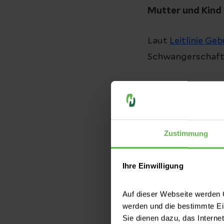
Mutter und Kind
Laut
Leitlinie Ge
Schwangerschafte
Wann und 
„Die Einleitung 
gesundheitliche 
Zustimmung
Med. Thoralf Ams
Bei einer unauffä
Ihre Einwilligung
Geburtstermin h
Auf dieser Webseite werden C
Schwangerschafts
werden und die bestimmte E
Schwangeren übe
Sie dienen dazu, das Interne