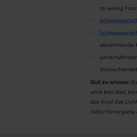
zu wenig Fru
Schwangersch
Schwangersch
abnehmende 
unverhältnis
Wunscheinle
Gut zu wissen:
Da
wird kein Bad, k
das Kind das Lich
Geburtsvorgang a