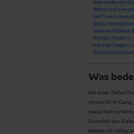
Was bedeutet Ge
Wann und warum w
Sanft ins Leben s
Geburtseinleitun
Was sind Risiken 
Wehen fördern – 
Häufige Fragen r
Geburtseinleitu
Was bede
Bei einer Geburts
versucht in Gang 
pauschal vorhersa
Stunden zur Gebu
Beides ist völlig 