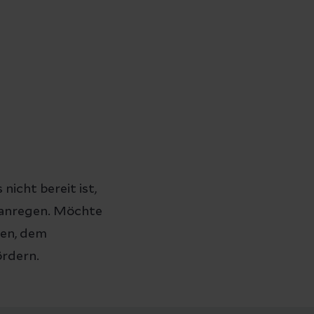
icht bereit ist,
 anregen. Möchte
gen, dem
ördern.