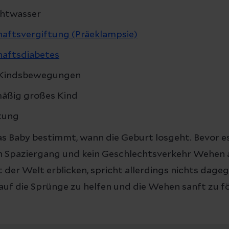
chtwasser
aftsvergiftung (Präeklampsie)
aftsdiabetes
Kindsbewegungen
mäßig großes Kind
itung
s Baby bestimmt, wann die Geburt losgeht. Bevor es n
ein Spaziergang und kein Geschlechtsverkehr Wehen
t der Welt erblicken, spricht allerdings nichts dage
uf die Sprünge zu helfen und die Wehen sanft zu f