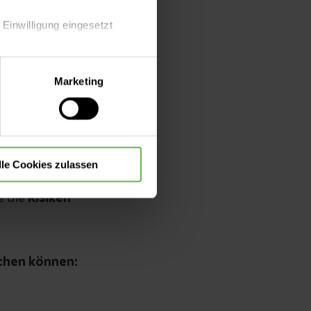
innvoll.
 Einwilligung eingesetzt
cht des Kindes,
immsten Fall den
lle Auswahl hinsichtlich der
Marketing
linien der
die Verwendung aller Cookies
res Kindes
lle Cookies zulassen
egen das
e die
Risiken
chen können: