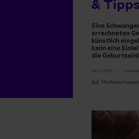
& Tipp
Eine Schwanger
errechneten Ge
künstlich eing
kann eine Einle
die Geburtseinl
14.10.2025
Leseda
Medizinisch gepr