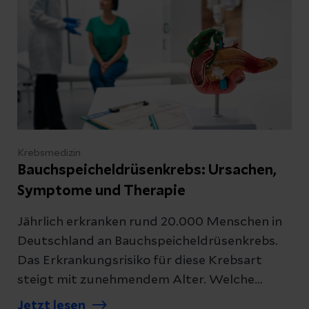
Besuchen Sie unser
Patientenportal
.
Schreiben Sie uns
Krebsmedizin
Bauchspeicheldrüsenkrebs: Ursachen,
Symptome und Therapie
Kontakt
Jährlich erkranken rund 20.000 Menschen in
Deutschland an Bauchspeicheldrüsenkrebs.
Das Erkrankungsrisiko für diese Krebsart
Datenschutzerklärung
zur Kenntnis genommen
steigt mit zunehmendem Alter. Welche
Anzeichen und Behandlungsmöglichkeiten es
Jetzt lesen