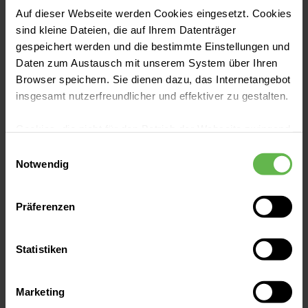
Auf dieser Webseite werden Cookies eingesetzt. Cookies
Verdauung & Stoffwechsel
sind kleine Dateien, die auf Ihrem Datenträger
Leistenbruch: Kleine Beule macht große
gespeichert werden und die bestimmte Einstellungen und
Probleme
Daten zum Austausch mit unserem System über Ihren
Browser speichern. Sie dienen dazu, das Internetangebot
Eine sichtbare Vorwölbung in der
insgesamt nutzerfreundlicher und effektiver zu gestalten.
Leistengegend kann auf einen Riss in der
Cookies, die nicht für den Betrieb der Webseite zwingend
Bauchwand – einen sogenannten
notwendig sind, dürfen nur mit Ihrer Einwilligung
Einwilligungsauswahl
Leistenbruch – hindeuten. Welche
eingesetzt werden.
Notwendig
Beschwerden ein Leistenbruch macht und
Jetzt lesen
wann er operiert werden sollte, erklären wir
Es steht Ihnen frei, unsere Seite mit nur den notwendigen
Präferenzen
Ihnen hier.
Cookies zu benutzen, eine individuelle Auswahl
hinsichtlich der nicht notwendigen Cookies zu treffen
oder durch Auswahl von „Alle Cookies akzeptieren“ in die
Statistiken
Verwendung aller Cookies einzuwilligen. Ihre
Auswahlentscheidung können Sie jederzeit ändern oder
Marketing
widerrufen.