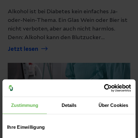
Alkohol ist bei Diabetes kein einfaches Ja-
oder-Nein-Thema. Ein Glas Wein oder Bier ist
nicht verboten, aber auch nicht harmlos.
Denn: Alkohol kann den Blutzucker
beeinflussen und Unterzuckerungen
Jetzt lesen
begünstigen – besonders dann, wenn Insulin
oder bestimmte Diabetes-Medikamente
wirken. Was Sie dazu wissen müssen, haben
wir für Sie zusammengefasst.
Zustimmung
Details
Über Cookies
Ihre Einwilligung