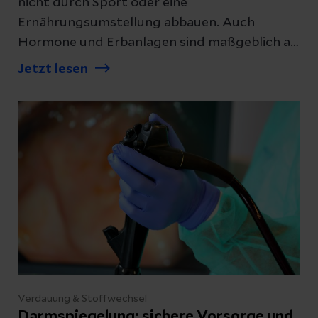
nicht durch Sport oder eine
Ernährungsumstellung abbauen. Auch
Hormone und Erbanlagen sind maßgeblich an
der Fettverteilung im Körper beteiligt. Durch
Jetzt lesen
eine Liposuktion können Fettzellen an
bestimmten Stellen des Körpers entfernt
werden. Welche Möglichkeiten es gibt und
was nach der Operation wichtig ist, haben wir
in diesem Beitrag zusammengefasst.
Verdauung & Stoffwechsel
Darmspiegelung: sichere Vorsorge und