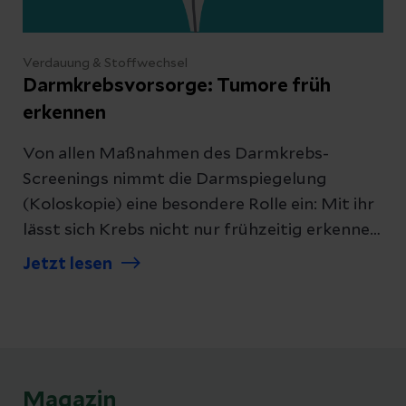
Verdauung & Stoffwechsel
Darmkrebsvorsorge: Tumore früh
erkennen
Von allen Maßnahmen des Darmkrebs-
Screenings nimmt die Darmspiegelung
(Koloskopie) eine besondere Rolle ein: Mit ihr
lässt sich Krebs nicht nur frühzeitig erkennen,
vielmehr kann durch die Entfernung der
Jetzt lesen
gutartigen Vorstufen (Darmpolypen)
verhindert werden, dass er überhaupt erst
entsteht.
Magazin