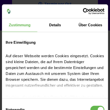
Termin vor Ort
Videosprechstunde
Zustimmung
Details
Über Cookies
Was kann ich selbst tun?
Ihre Einwilligung
Zunächst ist es wichtig zu wissen, dass die
Auf dieser Webseite werden Cookies eingesetzt. Cookies
psychischen Beschwerden bei einer
sind kleine Dateien, die auf Ihrem Datenträger
chronischen Erkrankung von Mensch zu
gespeichert werden und die bestimmte Einstellungen und
Daten zum Austausch mit unserem System über Ihren
Mensch zu verschieden sind. Um die
Browser speichern. Sie dienen dazu, das Internetangebot
Lebensqualität bestmöglich zu erhalten oder
insgesamt nutzerfreundlicher und effektiver zu gestalten.
wieder zu verbessern, sollten daher frühzeitig
Cookies, die nicht für den Betrieb der Webseite zwingend
unterstützende Maßnahmen ergriffen
notwendig sind, dürfen nur mit Ihrer Einwilligung
Einwilligungsauswahl
werden, wie:
eingesetzt werden.
Notwendig