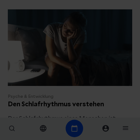
schützen kann, erklärt Dr. Alexander
Romanowski, Ärztlicher Direktor und
Chefarzt der Psychiatrie sowie der
Schmerztherapie der Helios Kliniken
Mansfeld-Südharz.
Psyche & Entwicklung
Den Schlafrhythmus verstehen
Der Schlafrhythmus eines Menschen ist
einzigartig. Aber unregelmäßige Schlafzeiten,
Jetlag oder die Zeitumstellung beeinflussen