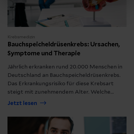
Schreiben Sie uns
Krebsmedizin
Bauchspeicheldrüsenkrebs: Ursachen,
Symptome und Therapie
Kontakt
Jährlich erkranken rund 20.000 Menschen in
Deutschland an Bauchspeicheldrüsenkrebs.
Das Erkrankungsrisiko für diese Krebsart
Datenschutzerklärung
zur Kenntnis genommen
steigt mit zunehmendem Alter. Welche
Anzeichen und Behandlungsmöglichkeiten es
Jetzt lesen
Abschicken
gibt, erklärt unsere Expertin.
Abbrechen