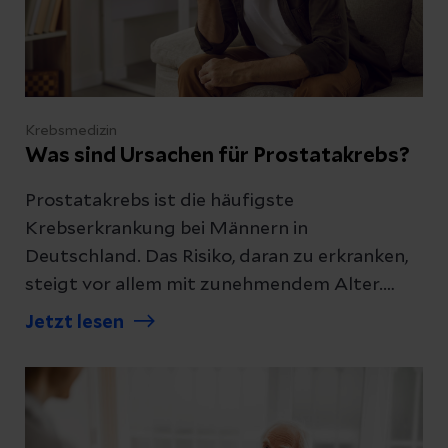
Krebsmedizin
Was sind Ursachen für Prostatakrebs?
Prostatakrebs ist die häufigste
Krebserkrankung bei Männern in
Deutschland. Das Risiko, daran zu erkranken,
steigt vor allem mit zunehmendem Alter.
Gleichzeitig gilt: Nicht jeder Mann mit
Jetzt lesen
Risikofaktor erkrankt – und viele
Prostatatumoren wachsen langsam. Wir
erklären, welche Ursachen und Risikofaktoren
heute bekannt und wie sie einzuordnen sind.