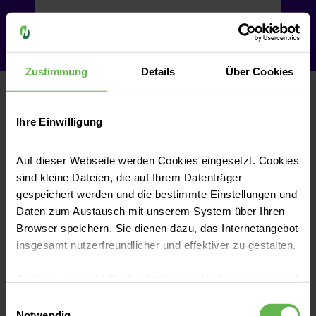
Videosprechstunde
Zustimmung
Details
Über Cookies
Teilen
Ihre Einwilligung
Auf dieser Webseite werden Cookies eingesetzt. Cookies
sind kleine Dateien, die auf Ihrem Datenträger
gespeichert werden und die bestimmte Einstellungen und
Daten zum Austausch mit unserem System über Ihren
War dieser Artikel hilfreich?
Browser speichern. Sie dienen dazu, das Internetangebot
insgesamt nutzerfreundlicher und effektiver zu gestalten.
Ja
Cookies, die nicht für den Betrieb der Webseite zwingend
notwendig sind, dürfen nur mit Ihrer Einwilligung
Einwilligungsauswahl
Ich habe mehr Fragen
eingesetzt werden.
Notwendig