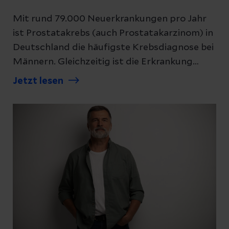
Mit rund 79.000 Neuerkrankungen pro Jahr
ist Prostatakrebs (auch Prostatakarzinom) in
Deutschland die häufigste Krebsdiagnose bei
Männern. Gleichzeitig ist die Erkrankung
heute in vielen Fällen gut behandelbar und oft
Jetzt lesen
heilbar, vor allem wenn sie früh erkannt wird.
Wir erklären, was Prostatakrebs ist, wie er
entsteht und warum Vorsorge sinnvoll ist.