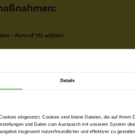
maßnahmen:
len – Notruf 112 wählen
ung
Details
ng, muss das Feuer zum Beispiel mit Wasser, einer d
oden gelöscht werden. Bei Benutzen eines Feuerlösc
tung Gesicht (Atemwege) gehalten werden. Die verb
n
, denn es besteht die Gefahr, dass diese beim Entf
ookies eingesetzt. Cookies sind kleine Dateien, die auf Ihrem 
instellungen und Daten zum Austausch mit unserem System über
tangebot insgesamt nutzerfreundlicher und effektiver zu gestalte