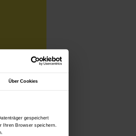
Über Cookies
icken Decke oder
hers, darf dieser
rannte Kleidung
ernen auch Haut
Datenträger gespeichert
 Ihren Browser speichern.
n.