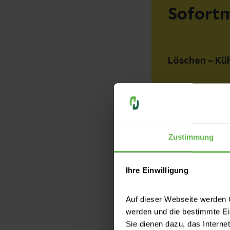
Sofort
Löschen – Küh
Verbrenn
Zustimmung
Brennt die Kleidu
Wälzen auf dem B
keinesfalls Rich
Ihre Einwilligung
am Körper lasse
Auf dieser Webseite werden C
abziehen würde.
werden und die bestimmte E
Sie dienen dazu, das Interne