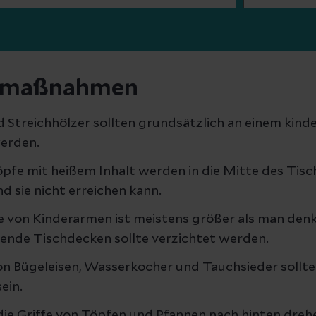
tsmaßnahmen
 Streichhölzer sollten grundsätzlich an einem kind
erden.
pfe mit heißem Inhalt werden in die Mitte des Tisch
d sie nicht erreichen kann.
e von Kinderarmen ist meistens größer als man denk
nde Tischdecken sollte verzichtet werden.
n Bügeleisen, Wasserkocher und Tauchsieder sollte
ein.
ie Griffe von Töpfen und Pfannen nach hinten dreh