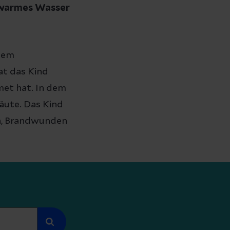
auwarmes Wasser
dem
t das Kind
met hat. In dem
äute. Das Kind
rn, Brandwunden