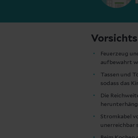
Vorsich
Feuerzeug und
aufbewahrt w
Tassen und Tö
sodass das Kin
Die Reichweit
herunterhänge
Stromkabel vo
unerreichbar s
Beim Kochen d