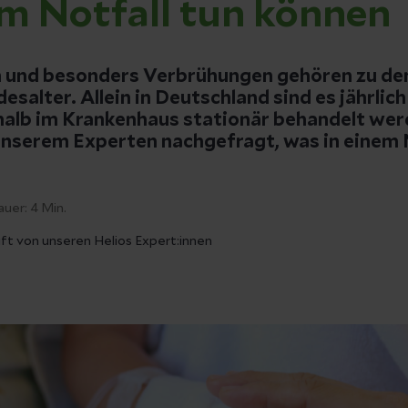
im Notfall tun können
und besonders Verbrühungen gehören zu den
desalter. Allein in Deutschland sind es jährli
shalb im Krankenhaus stationär behandelt we
unserem Experten nachgefragt, was in einem N
auer:
4
Min.
ft von unseren Helios Expert:innen