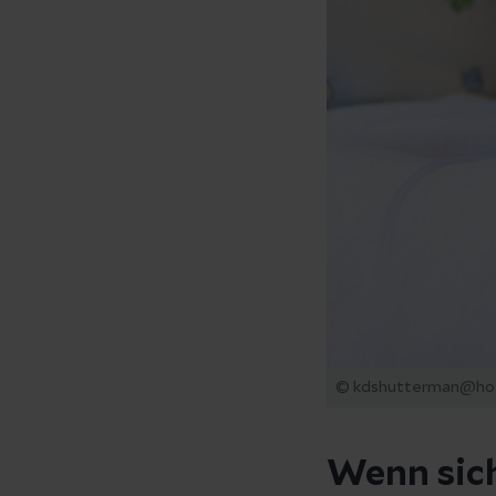
© kdshutterman@ho
Wenn sic