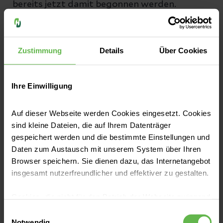
bereits jetzt damit begonnen werden.
5 Tipps für ältere Damen und
Herren
Zustimmung
Details
Über Cookies
Tipp 1: Festes Schuhwerk sorgt für
Ihre Einwilligung
besseren Halt
Rutschsicheres Schuhwerk mit Profil
ist eine
Auf dieser Webseite werden Cookies eingesetzt. Cookies
sind kleine Dateien, die auf Ihrem Datenträger
wichtige Voraussetzung gegen Laub und
gespeichert werden und die bestimmte Einstellungen und
Nässe. Prüfen Sie, ob Ihre Schuhe noch
Daten zum Austausch mit unserem System über Ihren
ausreichend Profil besitzen, ob Sie sich mit
Browser speichern. Sie dienen dazu, das Internetangebot
insgesamt nutzerfreundlicher und effektiver zu gestalten.
Ihnen sicher fortbewegen können oder
ersetzen Sie die Schuhe entsprechend.
Cookies, die nicht für den Betrieb der Webseite zwingend
notwendig sind, dürfen nur mit Ihrer Einwilligung
Einwilligungsauswahl
Tipp 2: Tageslicht nutzen
eingesetzt werden.
Notwendig