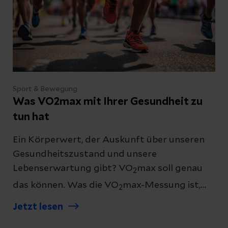
Sport & Bewegung
Was VO2max mit Ihrer Gesundheit zu
tun hat
Ein Körperwert, der Auskunft über unseren
Gesundheitszustand und unsere
Lebenserwartung gibt? VO
max soll genau
2
das können. Was die VO
max-Messung ist,
2
wie sie funktioniert und welche Aussagen
Jetzt lesen
sich tatsächlich aus ihr ableiten lassen, lesen