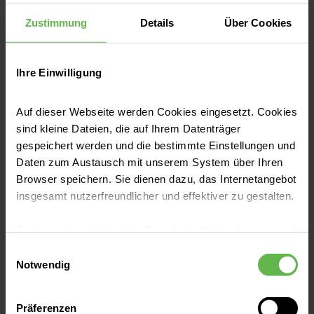
Beratungstermin.
Zustimmung
Details
Über Cookies
Ihre Einwilligung
Auf dieser Webseite werden Cookies eingesetzt. Cookies
sind kleine Dateien, die auf Ihrem Datenträger
gespeichert werden und die bestimmte Einstellungen und
Daten zum Austausch mit unserem System über Ihren
Browser speichern. Sie dienen dazu, das Internetangebot
Sport & Bewegung
insgesamt nutzerfreundlicher und effektiver zu gestalten.
Erste Hilfe bei Badeunfällen mit
Kindern
Cookies, die nicht für den Betrieb der Webseite zwingend
notwendig sind, dürfen nur mit Ihrer Einwilligung
Einwilligungsauswahl
Toben im Wasser ist toll, aber auch gefährlich.
eingesetzt werden.
Notwendig
Ertrinken ist noch immer die zweithäufigste
unfallbedingte Todesursache bei Kindern. Wir
Es steht Ihnen frei, unsere Seite mit nur den notwendigen
Präferenzen
Cookies zu benutzen, eine individuelle Auswahl