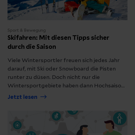
Sport & Bewegung
Skifahren: Mit diesen Tipps sicher
durch die Saison
Viele Wintersportler freuen sich jedes Jahr
darauf, mit Ski oder Snowboard die Pisten
runter zu düsen. Doch nicht nur die
Wintersportgebiete haben dann Hochsaison,
auch die Unfallstationen der Krankenhäuser.
Jetzt lesen
Ulrike Hennig, Leitende Physiotherapeutin am
Helios Klinikum Aue, gibt Tipps, wie man
möglichst unfallfrei durch die
Wintersportsaison kommt.