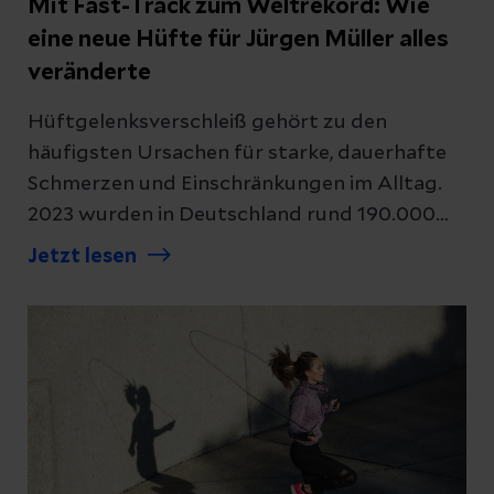
Mit Fast-Track zum Weltrekord: Wie
eine neue Hüfte für Jürgen Müller alles
veränderte
Hüftgelenksverschleiß gehört zu den
häufigsten Ursachen für starke, dauerhafte
Schmerzen und Einschränkungen im Alltag.
2023 wurden in Deutschland rund 190.000
Hüft-Erst­implantationen durchgeführt.
Jetzt lesen
Moderne Verfahren
und Fast‑Track‑Konzepte verkürzen dabei die
Erholungszeit erheblich. Die Erfahrung des
TV‑Athleten Jürgen „Ninja Opi“ Müller zeigt,
welche Fortschritte heute möglich sind und
worauf Betroffene achten sollten.