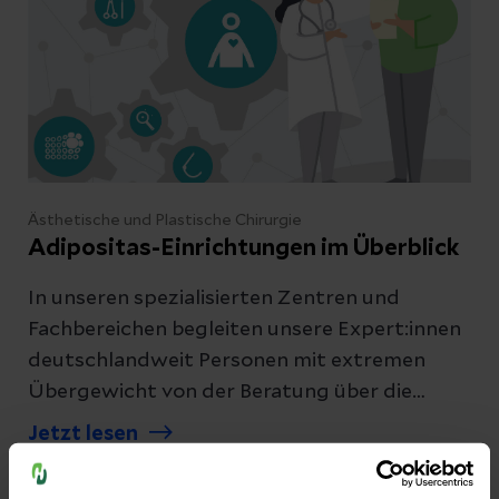
Ästhetische und Plastische Chirurgie
Adipositas-Einrichtungen im Überblick
In unseren spezialisierten Zentren und
Fachbereichen begleiten unsere Expert:innen
deutschlandweit Personen mit extremen
Übergewicht von der Beratung über die
Operation bis hin zur Nachsorge. Finden Sie
Jetzt lesen
die passende Einrichtung in Ihrer Nähe und
vereinbaren Sie einen ersten