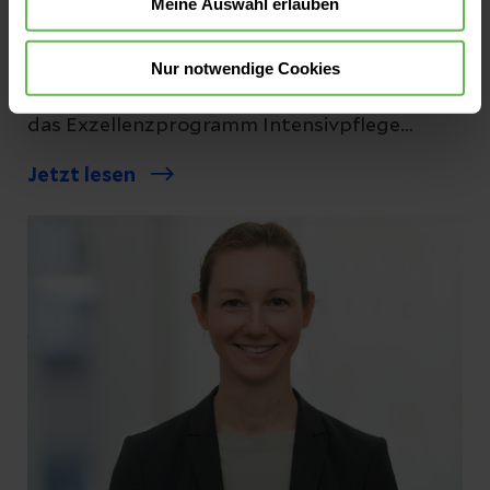
Meine Auswahl erlauben
Gute Intensivpflege entsteht nicht zufällig.
Simone Hyun, Pflegedirektorin im Helios
Nur notwendige Cookies
Universitätsklinikum Wuppertal, erklärt, wie
das Exzellenzprogramm Intensivpflege
Talente früh erkennt und einen
Jetzt lesen
Entwicklungsweg aufbaut, der schon in der
Ausbildung beginnt.