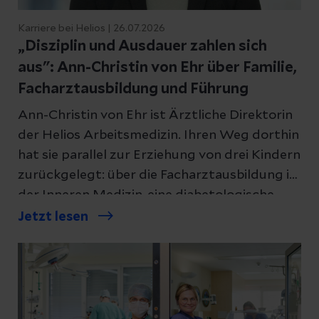
Karriere bei Helios | 26.07.2026
„Disziplin und Ausdauer zahlen sich
aus": Ann-Christin von Ehr über Familie,
Facharztausbildung und Führung
Ann-Christin von Ehr ist Ärztliche Direktorin
der Helios Arbeitsmedizin. Ihren Weg dorthin
hat sie parallel zur Erziehung von drei Kindern
zurückgelegt: über die Facharztausbildung in
der Inneren Medizin, eine diabetologische
Spezialisierung und einen zweiten
Jetzt lesen
Facharzttitel in der Arbeitsmedizin. Im
Interview spricht sie darüber, was sie durch
diese Zeit getragen hat, wie sie Führung
versteht und welche Prinzipien ihr dabei
helfen, ein Team zusammenzuhalten.