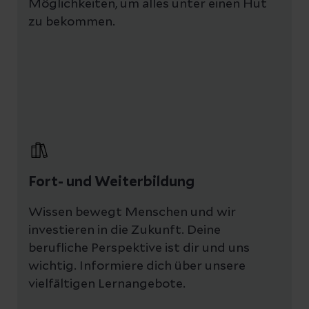
Möglichkeiten, um alles unter einen Hut
Bewerbung innerhalb von fünf Tagen
zu bekommen.
bearbeitet und mit dem Fachbereich
besprochen. Wenn der Prozess
weitergeht, erhältst du eine
Einladung zum persönlichen
Gespräch. Hier kannst du deine
Erwartungen und Wünsche
einbringen und erfährst weitere
Details zu der Position. Den Termin
für das Gespräch und z.B. eine etwaige
Fort- und Weiterbildung
Hospitation vereinbaren wir mit dir
Wissen bewegt Menschen und wir
individuell.
investieren in die Zukunft. Deine
Wir wollen natürlich auch eine
berufliche Perspektive ist dir und uns
schnelle Entscheidung treffen, doch
wichtig. Informiere dich über unsere
vielfältigen Lernangebote.
manchmal dauert es länger als
gedacht.