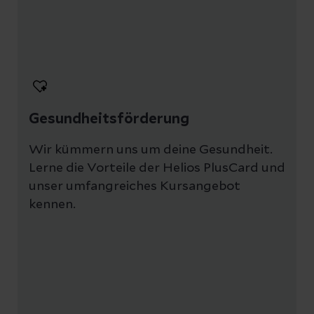
Sobald es Neuigkeiten im
Bewerbungsprozess gibt, halten wir
dich mit einem Status-Update im
Bewerberportal proaktiv auf dem
Laufenden.
Gesundheitsförderung
Bei Fragen kannst du dich jederzeit an
deinen Ansprechpartner aus der
Wir kümmern uns um deine Gesundheit.
Lerne die Vorteile der Helios PlusCard und
Stellenausschreibung wenden.
unser umfangreiches Kursangebot
kennen.
Wir wünschen dir viel Erfolg und freuen
uns auf dich!