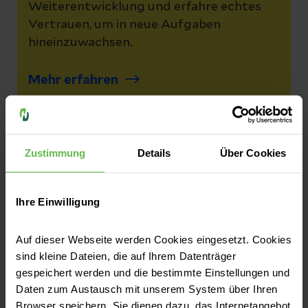
Weiterentwicklung und erfahre echtes
Vertrauen, um in neue Aufgaben
hineinzuwachsen.
Mehr erfahren
Alle Vorteile entdecken
Zustimmung
Details
Über Cookies
Ihre Einwilligung
Geschichten die uns bewegen
Auf dieser Webseite werden Cookies eingesetzt. Cookies
sind kleine Dateien, die auf Ihrem Datenträger
Helios fragt. Das Team antwortet. Entdecke
gespeichert werden und die bestimmte Einstellungen und
unsere Mitarbeiter-Stories und gewinne
Daten zum Austausch mit unserem System über Ihren
Einblicke in Helios und dein Team!
Browser speichern. Sie dienen dazu, das Internetangebot