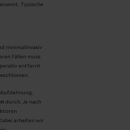
enannt. Typische
nd minimalinvasiv
eren Fällen muss
perativ entfernt
geschlossen.
(Aufdehnung,
on
durch. Je nach
aktoren
abei arbeiten wir