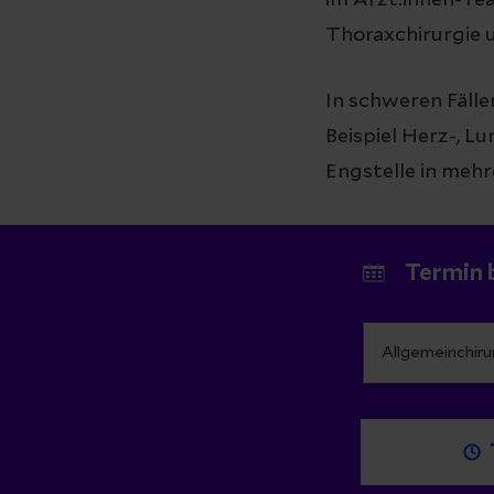
im Ärzt:innen-Te
Thoraxchirurgie
In schweren Fälle
Beispiel Herz-, L
Engstelle in mehr
Termin 