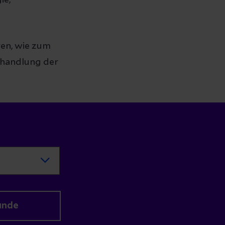
ie,
ren, wie zum
ehandlung der
unde