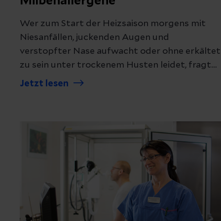
Milbenallergene
Wer zum Start der Heizsaison morgens mit
Niesanfällen, juckenden Augen und
verstopfter Nase aufwacht oder ohne erkältet
zu sein unter trockenem Husten leidet, fragt
sich schnell: Was steckt dahinter? Häufig ist
Jetzt lesen
eine Allergie auf Hausstaubmilben die
Ursache.