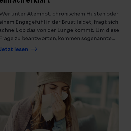
einfach erklärt
Wer unter Atemnot, chronischem Husten oder
einem Engegefühl in der Brust leidet, fragt sich
schnell, ob das von der Lunge kommt. Um diese
Frage zu beantworten, kommen sogenannte
Lungenfunktionstests zum Einsatz. Sie zeigen,
Jetzt lesen
wie gut die Lunge arbeitet. Das sollten Sie über
die wichtigsten Verfahren wissen.