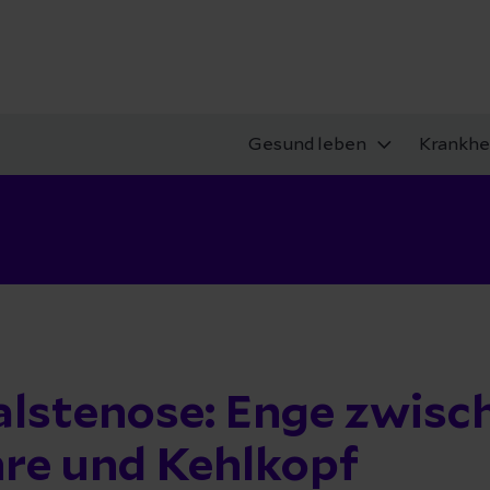
Gesund leben
Krankhe
alstenose: Enge zwisc
hre und Kehlkopf