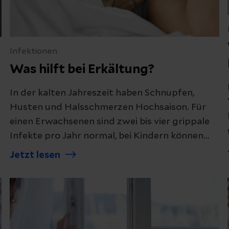
Infektionen
Was hilft bei Erkältung?
In der kalten Jahreszeit haben Schnupfen,
Husten und Halsschmerzen Hochsaison. Für
einen Erwachsenen sind zwei bis vier grippale
Infekte pro Jahr normal, bei Kindern können
Erkältungen sogar häufiger auftreten. Woher
Jetzt lesen
kommt Schnupfen überhaupt? Wann sollten
Betroffene eine ärztliche Praxis aufsuchen?
Und wie kann man sich vor einer Erkältung
schützen? Wir haben die Antworten.