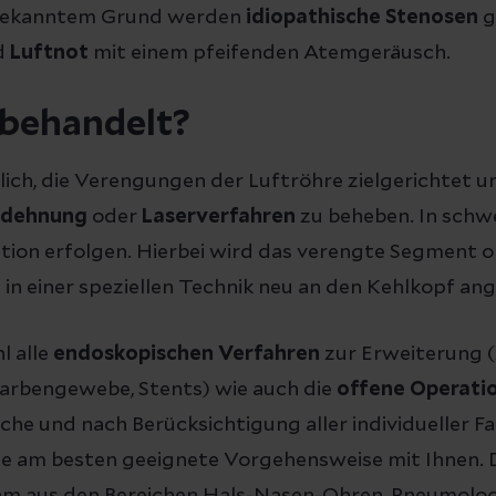
bekanntem Grund werden
idiopathische
Stenosen
g
d
Luftnot
mit einem pfeifenden Atemgeräusch.
 behandelt?
lich, die Verengungen der Luftröhre zielgerichtet u
fdehnung
oder
Laserverfahren
zu beheben. In schw
tion erfolgen. Hierbei wird das verengte Segment o
 in einer speziellen Technik neu an den Kehlkopf an
l alle
endoskopischen Verfahren
zur Erweiterung 
rbengewebe, Stents) wie auch die
offene Operati
ache und nach Berücksichtigung aller individueller F
ie am besten geeignete Vorgehensweise mit Ihnen. D