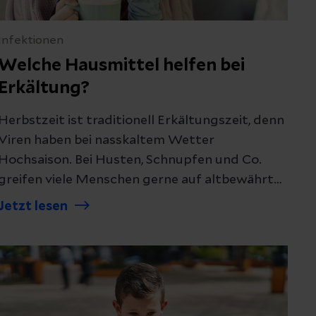
Infektionen
Welche Hausmittel helfen bei
Erkältung?
Herbstzeit ist traditionell Erkältungszeit, denn
Viren haben bei nasskaltem Wetter
Hochsaison. Bei Husten, Schnupfen und Co.
greifen viele Menschen gerne auf altbewährte
Hausmittel zurück. Doch hilft Hühnersuppe
Jetzt lesen
wirklich bei Infekten? Kann heiße Milch mit
Honig die Stimme zurückholen? Wir stellen die
Ratschläge aus der Hausapotheke auf den
Prüfstand.