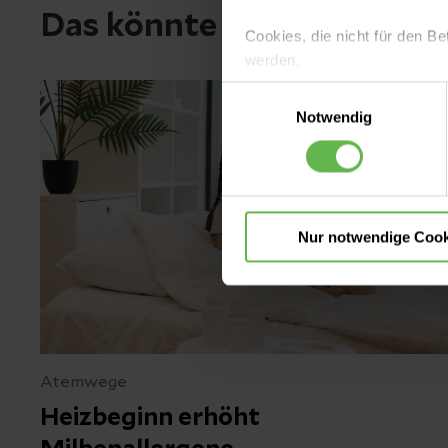
Das könnte Sie noch inter
Cookies, die nicht für den Be
werden.
Einwilligungsauswahl
Es steht Ihnen frei, unsere S
Notwendig
nicht notwendigen Cookies zu
einzuwilligen. Ihre Auswahle
Nur notwendige Cook
Atemwege
Heizbeginn erhöht