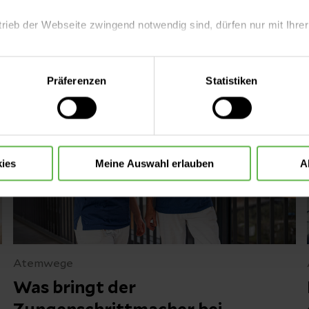
essieren
trieb der Webseite zwingend notwendig sind, dürfen nur mit Ihrer
eite mit nur den notwendigen Cookies zu benutzen, eine individue
Präferenzen
Statistiken
 treffen oder durch Auswahl von „Alle Cookies akzeptieren“ in 
ntscheidung können Sie jederzeit ändern oder widerrufen.
ies
Meine Auswahl erlauben
A
Atemwege
Was bringt der