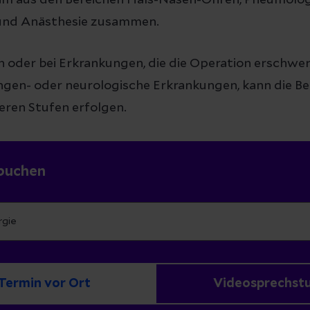
am aus den Bereichen Hals-Nasen-Ohren, Pneumolog
 und Anästhesie zusammen.
n oder bei Erkrankungen, die die Operation erschwe
ungen- oder neurologische Erkrankungen, kann die B
eren Stufen erfolgen.
buchen
Termin vor Ort
Videosprechst