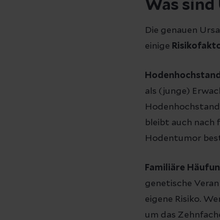
Was sind
Die genauen Ursa
einige
Risikofakt
Hodenhochstan
als (junge) Erwac
Hodenhochstand v
bleibt auch nach f
Hodentumor best
Familiäre Häufu
genetische Veranl
eigene Risiko. We
um das Zehnfach