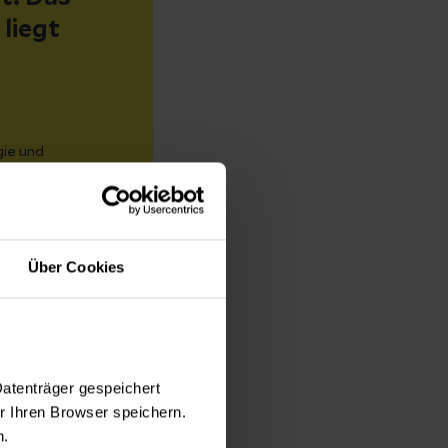
liegt
gie und
ngen
Über Cookies
en der
Datenträger gespeichert
er erkannt, desto
 Ihren Browser speichern.
mäßig abtasten.
n.