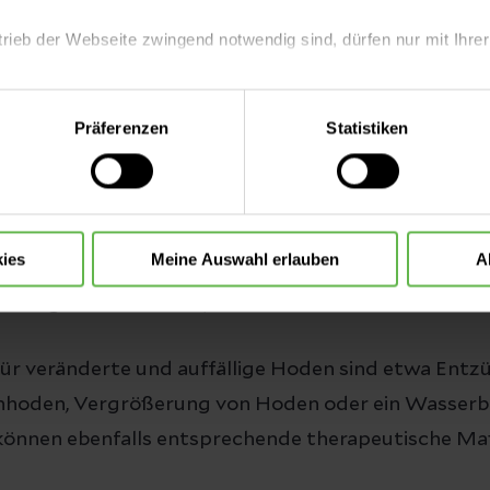
lt eine Hand den Hoden fest, während die zweite
trieb der Webseite zwingend notwendig sind, dürfen nur mit Ihrer
 ist dabei auf:
eite mit nur den notwendigen Cookies zu benutzen, eine individue
Präferenzen
Statistiken
 treffen oder durch Auswahl von „Alle Cookies akzeptieren“ in 
ntscheidung können Sie jederzeit ändern oder widerrufen.
(fest, weich, ist eine Stelle härter als der Rest)
ies
Meine Auswahl erlauben
A
de Veränderung am Hoden ist bösartig. Bei Auffälligk
is
aufgesucht werden, um diese abklären zu lassen.
ür veränderte und auffällige Hoden sind etwa Ent
hoden, Vergrößerung von Hoden oder ein Wasserbr
n können ebenfalls entsprechende therapeutische 