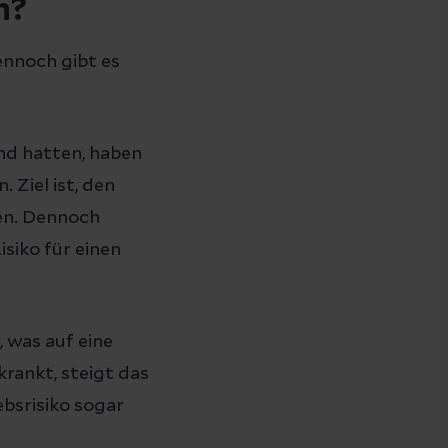
n?
nnoch gibt es
nd hatten, haben
 Ziel ist, den
en. Dennoch
isiko für einen
 was auf eine
rankt, steigt das
ebsrisiko sogar