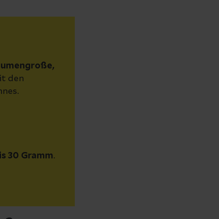
aumengroße,
it den
nes.
bis 30 Gramm
.