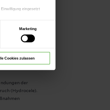
 Hand langsam
 Einwilligung eingesetzt
lle Auswahl hinsichtlich der
Marketing
die Verwendung aller Cookies
lle Cookies zulassen
eiten sollte eine
zündungen der
uch (Hydrocele).
Maßnahmen