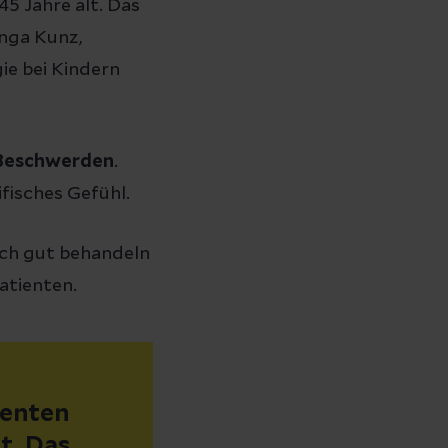
45 Jahre alt. Das
Inga Kunz,
ie bei Kindern
e Beschwerden
.
fisches Gefühl.
sich gut behandeln
atienten.
ienten
t. Das