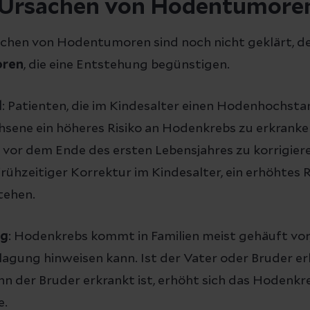
 Ursachen von Hodentumore
chen von Hodentumoren sind noch nicht geklärt, de
oren
, die eine Entstehung begünstigen.
d
: Patienten, die im Kindesalter einen Hodenhochsta
hsene ein höheres Risiko an Hodenkrebs zu erkranken.
or dem Ende des ersten Lebensjahres zu korrigier
rühzeitiger Korrektur im Kindesalter, ein erhöhtes R
ehen.
ng
: Hodenkrebs kommt in Familien meist gehäuft vor,
agung hinweisen kann. Ist der Vater oder Bruder erk
nn der Bruder erkrankt ist, erhöht sich das Hodenkr
e.