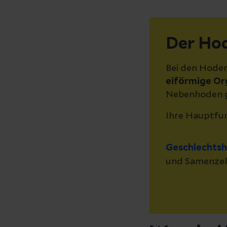
Der Ho
Bei den Hoden
eiförmige O
Nebenhoden g
Ihre Hauptfun
Geschlechts
und Samenzell