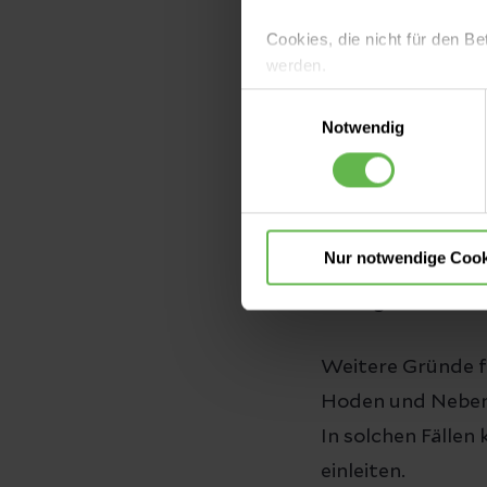
Beim Abtasten
hä
Cookies, die nicht für den Be
werden.
tastet
. Zu achten
Einwilligungsauswahl
Es steht Ihnen frei, unsere S
Notwendig
die Größe
nicht notwendigen Cookies zu
einzuwilligen. Ihre Auswahle
die Konsistenz 
die Form
Nur notwendige Cook
Wichtig: Nicht je
urologische Prax
Weitere Gründe f
Hoden und Neben
In solchen Fälle
einleiten.