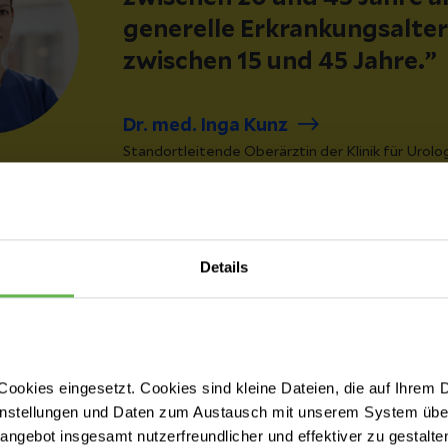
generelle Erkrankungsalter 
zwischen 15 und 45 Jahre.
Dr. med. Inga Kunz
Standortleitende Oberärztin der Klinik für Urolo
Kinderurologie | Helios St. Josefshospital Uerdi
Details
nnung: Regelmäßiges Abtast
 wichtig
ookies eingesetzt. Cookies sind kleine Dateien, die auf Ihrem 
rebserkrankungen gilt auch bei Hodenkrebs: je früh
instellungen und Daten zum Austausch mit unserem System über
ngschancen. Daher sollten Männer ihre Hoden regel
tangebot insgesamt nutzerfreundlicher und effektiver zu gestalte