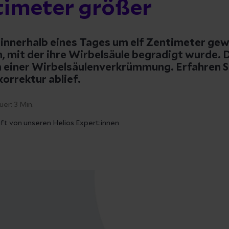
timeter größer
t innerhalb eines Tages um elf Zentimeter ge
, mit der ihre Wirbelsäule begradigt wurde. 
an einer Wirbelsäulenverkrümmung. Erfahren Si
korrektur ablief.
uer:
3
Min.
ft von unseren Helios Expert:innen