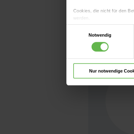
Die Behandlung h
verändert.
Cookies, die nicht für den Be
werden.
Einwilligungsauswahl
Es steht Ihnen frei, unsere S
Notwendig
nicht notwendigen Cookies zu
einzuwilligen. Ihre Auswahle
Nur notwendige Cook