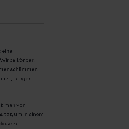
 eine
 Wirbelkörper.
mmer schlimmer
.
erz-, Lungen-
ht man von
utzt, um in einem
liose zu