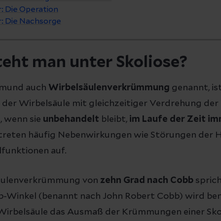
: Die Operation
r: Die Nachsorge
eht man unter Skoliose?
ksmund auch
Wirbelsäulenverkrümmung
genannt, ist
 der Wirbelsäule mit gleichzeitiger Verdrehung der
d, wenn sie
unbehandelt
bleibt,
im Laufe der Zeit i
treten häufig Nebenwirkungen wie Störungen der H
lfunktionen auf.
säulenverkrümmung von
zehn Grad nach Cobb
spric
bb-Winkel (benannt nach John Robert Cobb) wird ben
Wirbelsäule das Ausmaß der Krümmungen einer Sko