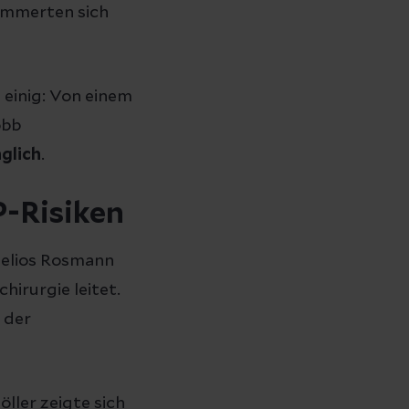
immerten sich
 einig: Von einem
obb
glich
.
P-Risiken
Helios Rosmann
chirurgie leitet.
 der
ller zeigte sich