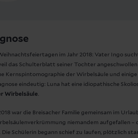
agnose
eihnachtsfeiertagen im Jahr 2018: Vater Ingo sucht
 weil das Schulterblatt seiner Tochter angeschwollen
ine Kernspintomographie der Wirbelsäule und einig
agnose eindeutig: Luna hat eine idiopathische Skolios
r Wirbelsäule
.
018 war die Breisacher Familie gemeinsam im Urlaub
irbelsäulenverkrümmung niemandem aufgefallen – 
. Die Schülerin begann schief zu laufen, plötzlich st