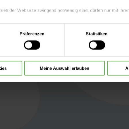
ängt vom Grad und der Geschwindigkeit ab, mit der 
trieb der Webseite zwingend notwendig sind, dürfen nur mit Ihrer
eite mit nur den notwendigen Cookies zu benutzen, eine individue
Präferenzen
Statistiken
 treffen oder durch Auswahl von „Alle Cookies akzeptieren“ in 
ntscheidung können Sie jederzeit ändern oder widerrufen.
ies
Meine Auswahl erlauben
A