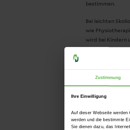
bestimmen.
Bei leichten Sko
wie Physiotherap
wird bei Kindern 
Ab einem Winkel
Laut DSN (Deutsch
diagnostizierte Sk
Zustimmung
unbekannt. Man v
Verkrümmung bil
Ihre Einwilligung
zehnten und zwöl
Auf dieser Webseite werden C
betroffen als Jun
werden und die bestimmte E
Sie dienen dazu, das Interne