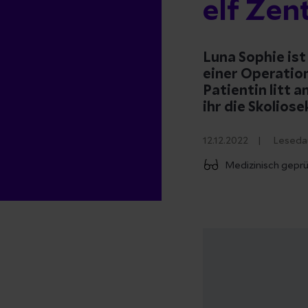
elf Zen
Luna Sophie is
einer Operation
Patientin litt 
ihr die Skoliose
12.12.2022
Leseda
Medizinisch geprü