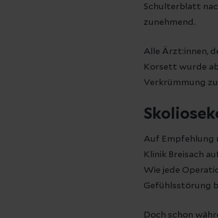
Schulterblatt nac
zunehmend.
Alle Ärzt:innen, 
Korsett wurde ab
Verkrümmung zu w
Skoliosek
Auf Empfehlung m
Klinik Breisach au
Wie jede Operatio
Gefühlsstörung bi
Doch schon währen