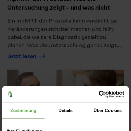
Untersuchung zeigt – und was nicht
Ein mpMRT der Prostata kann verdächtige
Veränderungen sichtbar machen und hilft
dabei, die weitere Diagnostik gezielt zu
planen. Was die Untersuchung genau zeigt,
wie sie abläuft und ob sie eine Biopsie
Jetzt lesen
ersetzen kann, lesen Sie hier.
Zustimmung
Details
Über Cookies