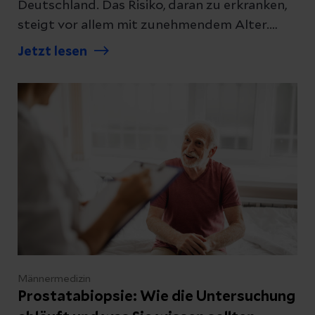
Deutschland. Das Risiko, daran zu erkranken,
steigt vor allem mit zunehmendem Alter.
Gleichzeitig gilt: Nicht jeder Mann mit
Jetzt lesen
Risikofaktor erkrankt – und viele
Prostatatumoren wachsen langsam. Wir
erklären, welche Ursachen und Risikofaktoren
heute bekannt und wie sie einzuordnen sind.
Männermedizin
Prostatabiopsie: Wie die Untersuchung