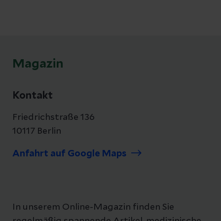
sollte, erklärt Hautexperte Prof. Dr. Michael
Tronnier vom Helios Klinikum Hildesheim.
Magazin
Kontakt
Friedrichstraße 136
10117 Berlin
Anfahrt auf Google Maps
In unserem Online-Magazin finden Sie
regelmäßig spannende Artikel, medizinische