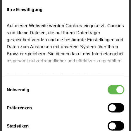
Winter
Ihre Einwilligung
Mit Beginn der kalten Jahreszeit stellt sich
Auf dieser Webseite werden Cookies eingesetzt. Cookies
vielen die Frage, wie sie ihre Abwehrkräfte
sind kleine Dateien, die auf Ihrem Datenträger
stärken können. Hier haben wir für Sie einige
gespeichert werden und die bestimmte Einstellungen und
Tipps zusammengestellt, wie Sie gesund
Daten zum Austausch mit unserem System über Ihren
bleiben.
Browser speichern. Sie dienen dazu, das Internetangebot
Jetzt lesen
insgesamt nutzerfreundlicher und effektiver zu gestalten.
Cookies, die nicht für den Betrieb der Webseite zwingend
notwendig sind, dürfen nur mit Ihrer Einwilligung
Einwilligungsauswahl
eingesetzt werden.
Notwendig
Es steht Ihnen frei, unsere Seite mit nur den notwendigen
Präferenzen
Cookies zu benutzen, eine individuelle Auswahl
hinsichtlich der nicht notwendigen Cookies zu treffen
oder durch Auswahl von „Alle Cookies akzeptieren“ in die
Statistiken
Verwendung aller Cookies einzuwilligen. Ihre