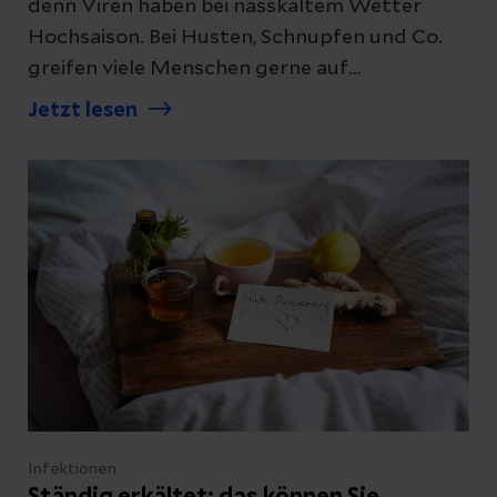
denn Viren haben bei nasskaltem Wetter
Hochsaison. Bei Husten, Schnupfen und Co.
greifen viele Menschen gerne auf
altbewährte Hausmittel zurück. Doch hilft
Jetzt lesen
Hühnersuppe wirklich bei Infekten? Kann
heiße Milch mit Honig die Stimme
zurückholen? Wir stellen die Ratschläge aus
der Hausapotheke auf den Prüfstand.
Infektionen
Ständig erkältet: das können Sie