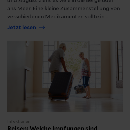
und August zieht es viele in die Berge oder
ans Meer. Eine kleine Zusammenstellung von
verschiedenen Medikamenten sollte in
keinem Urlaubsgepäck fehlen. Hier einige
Jetzt lesen
Tipps, welche Mittel gegen Übelkeit,
Kopfschmerzen und Sonnenbrand helfen und
was dabei zu beachten ist.
Infektionen
Reisen: Welche Impfungen sind