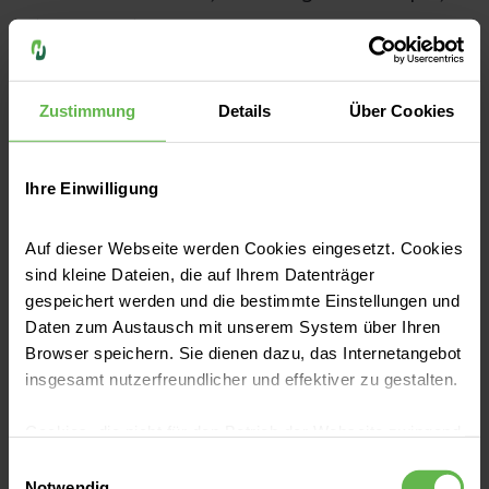
die gegen das Corona-Virus Sars-Cov-2
gerichtet sind. Im Blutplasma, das ist
der
flüssige Bestandteil des Blutes
, lassen
Zustimmung
Details
Über Cookies
sich diese Antikörper mittels Plasmapherese
gewinnen und nachweisen.
Ihre Einwilligung
Bei einer
Apherese
(griechisch
Auf dieser Webseite werden Cookies eingesetzt. Cookies
„herausschneiden“) handelt es sich um ein
sind kleine Dateien, die auf Ihrem Datenträger
gespeichert werden und die bestimmte Einstellungen und
Verfahren, bei dem aus Blut oder Blutplasma
Daten zum Austausch mit unserem System über Ihren
gezielt nützliche Blutbestandteile oder
Browser speichern. Sie dienen dazu, das Internetangebot
krankheitsverursachende Stoffe entfernt
insgesamt nutzerfreundlicher und effektiver zu gestalten.
werden. Dazu wird den Patient:innen eine
Cookies, die nicht für den Betrieb der Webseite zwingend
Kanüle in eine Armvene gelegt. Über diese
notwendig sind, dürfen nur mit Ihrer Einwilligung
Einwilligungsauswahl
fließt das Blut in ein geschlossenes, steriles
eingesetzt werden.
Notwendig