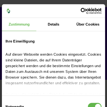
Termin buchen
Zustimmung
Details
Über Cookies
Ihre Einwilligung
Auf dieser Webseite werden Cookies eingesetzt. Cookies
Termin vor Ort
sind kleine Dateien, die auf Ihrem Datenträger
gespeichert werden und die bestimmte Einstellungen und
Videosprechstunde
Daten zum Austausch mit unserem System über Ihren
Browser speichern. Sie dienen dazu, das Internetangebot
insgesamt nutzerfreundlicher und effektiver zu gestalten.
Vorteile der Katheterablation
Cookies, die nicht für den Betrieb der Webseite zwingend
„Im Gegensatz zu vielen medikamentösen
notwendig sind, dürfen nur mit Ihrer Einwilligung
Einwilligungsauswahl
eingesetzt werden.
Behandlungen werden
bei einer Ablation
Notwendig